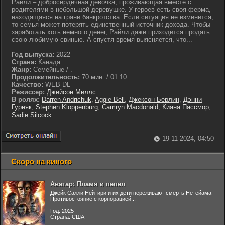
Райли – добросердечная девочка, проживающая вместе с
родителями в небольшой деревушке. У героев есть своя ферма,
находящаяся на грани банкротства. Если ситуация не изменится,
то семья может потерять единственный источник дохода. Чтобы
заработать хоть немного денег, Райли даже приходится продать
свою любимую свинью. А спустя время выясняется, что...
Год выпуска:
2022
Страна:
Канада
Жанр:
Семейные / .
Продолжительность:
70 мин. / 01:10
Качество:
WEB-DL
Режиссер:
Джейсон Миллс
В ролях:
Darren Andrichuk
,
Aggie Bell
,
Джексон Берлин
,
Дэнни
Гурняк
,
Stephen Kloppenburg
,
Camryn Macdonald
,
Киана Пассмор
,
Sadie Silcock
19-11-2024, 04:50
Скоро на киного
Аватар: Пламя и пепел
Джейк Салли Нейтири и их дети переживают смерть Нетейама
Противостояние с корпорацией...
Год: 2025
Страна: США