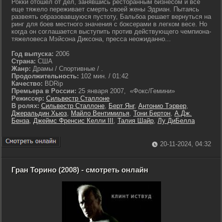
Рокки отошел от дел, занявшись ресторанным бизнесом и все
еще тяжело переживает смерть своей жены Эдриан. Пытаясь
развеять образовавшуюся пустоту, Бальбоа решает вернуться на
ринг для боев местного значения с боксерами в легком весе. Но
когда он соглашается выступить против действующего чемпиона-
тяжеловеса Мэйсона Диксона, пресса неожиданно...
Год выпуска:
2006
Страна:
США
Жанр:
Драмы / Спортивные / .
Продолжительность:
102 мин. / 01:42
Качество:
BDRip
Премьера в России:
25 января 2007, «Фокс/Гемини»
Режиссер:
Сильвестр Сталлоне
В ролях:
Сильвестр Сталлоне
,
Берт Янг
,
Антонио Тэрвер
,
Джеральдин Хьюз
,
Майло Вентимилья
,
Тони Бертон
,
А.Дж.
Бенза
,
Джеймс Френсис Келли III
,
Талия Шайр
,
Лу ДиБелла
20-11-2024, 04:32
Гран Торино (2008) - смотреть онлайн