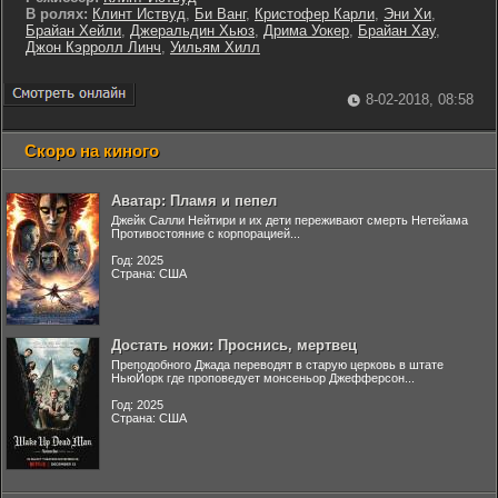
В ролях:
Клинт Иствуд
,
Би Ванг
,
Кристофер Карли
,
Эни Хи
,
Брайан Хейли
,
Джеральдин Хьюз
,
Дрима Уокер
,
Брайан Хау
,
Джон Кэрролл Линч
,
Уильям Хилл
8-02-2018, 08:58
Скоро на киного
Аватар: Пламя и пепел
Джейк Салли Нейтири и их дети переживают смерть Нетейама
Противостояние с корпорацией...
Год: 2025
Страна: США
Достать ножи: Проснись, мертвец
Преподобного Джада переводят в старую церковь в штате
НьюЙорк где проповедует монсеньор Джефферсон...
Год: 2025
Страна: США