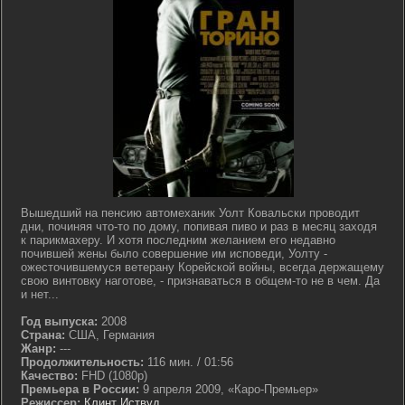
Вышедший на пенсию автомеханик Уолт Ковальски проводит
дни, починяя что-то по дому, попивая пиво и раз в месяц заходя
к парикмахеру. И хотя последним желанием его недавно
почившей жены было совершение им исповеди, Уолту -
ожесточившемуся ветерану Корейской войны, всегда держащему
свою винтовку наготове, - признаваться в общем-то не в чем. Да
и нет...
Год выпуска:
2008
Страна:
США, Германия
Жанр:
---
Продолжительность:
116 мин. / 01:56
Качество:
FHD (1080p)
Премьера в России:
9 апреля 2009, «Каро-Премьер»
Режиссер:
Клинт Иствуд