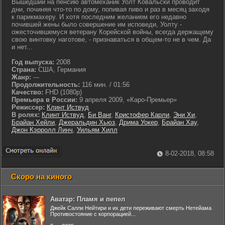
Вышедший на пенсию автомеханик Уолт Ковальски проводит
дни, починяя что-то по дому, попивая пиво и раз в месяц заходя
к парикмахеру. И хотя последним желанием его недавно
почившей жены было совершение им исповеди, Уолту -
ожесточившемуся ветерану Корейской войны, всегда держащему
свою винтовку наготове, - признаваться в общем-то не в чем. Да
и нет...
Год выпуска:
2008
Страна:
США, Германия
Жанр:
---
Продолжительность:
116 мин. / 01:56
Качество:
FHD (1080p)
Премьера в России:
9 апреля 2009, «Каро-Премьер»
Режиссер:
Клинт Иствуд
В ролях:
Клинт Иствуд
,
Би Ванг
,
Кристофер Карли
,
Эни Хи
,
Брайан Хейли
,
Джеральдин Хьюз
,
Дрима Уокер
,
Брайан Хау
,
Джон Кэрролл Линч
,
Уильям Хилл
8-02-2018, 08:58
Скоро на киного
Аватар: Пламя и пепел
Джейк Салли Нейтири и их дети переживают смерть Нетейама
Противостояние с корпорацией...