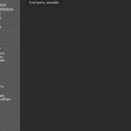
алы
сериалы
ы
е
ы
л
ети
ма
ей...
сь,
дят
НьюЙорк