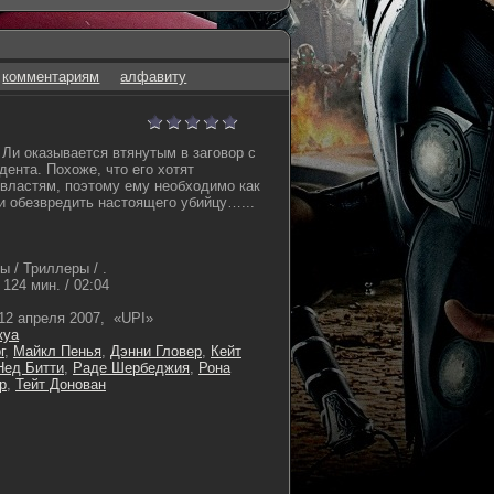
комментариям
алфавиту
Ли оказывается втянутым в заговор с
ента. Похоже, что его хотят
 властям, поэтому ему необходимо как
и обезвредить настоящего убийцу…...
 / Триллеры / .
124 мин. / 02:04
12 апреля 2007, «UPI»
куа
г
,
Майкл Пенья
,
Дэнни Гловер
,
Кейт
Нед Битти
,
Раде Шербеджия
,
Рона
р
,
Тейт Донован