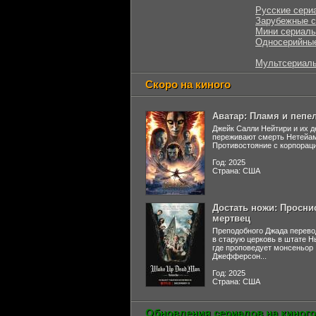
Русские сери
Зарубежные 
Мини сериал
Односерийны
Мультсериал
Скоро на киного
Аватар: Пламя и пепе
Джейк Салли Нейтири и их д
переживают смерть Нетейа
Противостояние с корпораци
Год: 2025
Страна: США
Достать ножи: Просни
мертвец
Преподобного Джада перево
в старую церковь в штате 
где проповедует монсеньор
Джефферсон...
Год: 2025
Страна: США
Обновления сериалов на киного