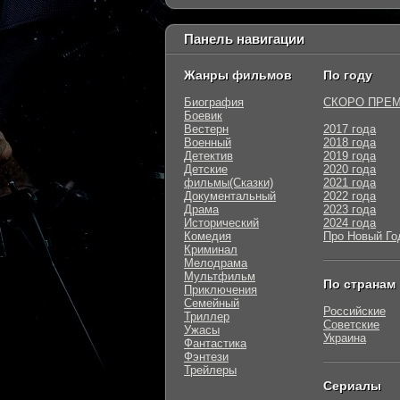
Панель навигации
Жанры фильмов
По году
Биография
СКОРО ПРЕ
Боевик
Вестерн
2017 года
Военный
2018 года
Детектив
2019 года
Детские
2020 года
фильмы(Сказки)
2021 года
Документальный
2022 года
Драма
2023 года
Исторический
2024 года
Комедия
Про Новый Го
Криминал
Мелодрама
Мультфильм
По странам
Приключения
Семейный
Российские
Триллер
Советские
Ужасы
Украина
Фантастика
Фэнтези
Трейлеры
Сериалы