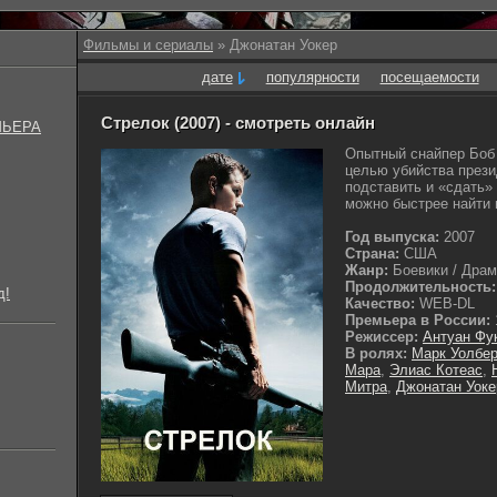
Фильмы и сериалы
» Джонатан Уокер
дате
популярности
посещаемости
Стрелок (2007) - смотреть онлайн
МЬЕРА
Опытный снайпер Боб 
целью убийства презид
подставить и «сдать»
можно быстрее найти 
Год выпуска:
2007
Страна:
США
Жанр:
Боевики / Драмы
Продолжительность:
д!
Качество:
WEB-DL
Премьера в России:
Режиссер:
Антуан Фу
В ролях:
Марк Уолбер
Мара
,
Элиас Котеас
,
Митра
,
Джонатан Уоке