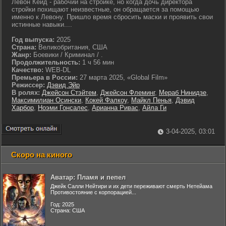
Левон Кейд - рабочий на стройке, но когда дочь директора
стройки похищают неизвестные, он обращается за помощью
именно к Левону. Пришло время сбросить маски и проявить свои
истинные навыки....
Год выпуска:
2025
Страна:
Великобритания, США
Жанр:
Боевики / Криминал / .
Продолжительность:
1 ч 56 мин
Качество:
WEB-DL
Премьера в России:
27 марта 2025, «Global Film»
Режиссер:
Дэвид Эйр
В ролях:
Джейсон Стэйтем
,
Джейсон Флеминг
,
Мераб Нинидзе
,
Максимилиан Осински
,
Кокей Фалкоу
,
Майкл Пенья
,
Дэвид
Харбор
,
Ноэми Гонсалес
,
Арианна Ривас
,
Айла Ги
3-04-2025, 03:01
Скоро на киного
Аватар: Пламя и пепел
Джейк Салли Нейтири и их дети переживают смерть Нетейама
Противостояние с корпорацией...
Год: 2025
Страна: США