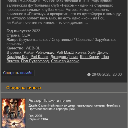
Райан Рейнольдс и Роб Роб МакЭлхенни в 2020 году купили
валлийский футбольный клуб «Рексэм» - один из старейших
профессиональных клубов мира. Актеры хотели привлечь
внимание к «Рексэму» и превратить его из аутсайдера в команду,
за которую болеет весь мир, но есть одно «но» - ни Роб,
ни Райан понятия не имеют, что они делают....
Год выпуска:
2022
Страна:
США
Жанр:
Документальные / Спортивные / Сериалы / Зарубежные
сериалы / ..
Качество:
WEB-DL
В ролях:
Райан Рейнольдс
,
Роб МакЭлхенни
,
Уэйн Джонс
,
Хамфри Кер
,
Роб Кларк
,
Джордан Дэвис
,
Шон Харви
,
Шон
Винтер
,
Пол Рутерфорд
,
Спенсер Харрис
29-06-2025, 20:00
Скоро на киного
Аватар: Пламя и пепел
Джейк Салли Нейтири и их дети переживают смерть Нетейама
Противостояние с корпорацией...
Год: 2025
Страна: США