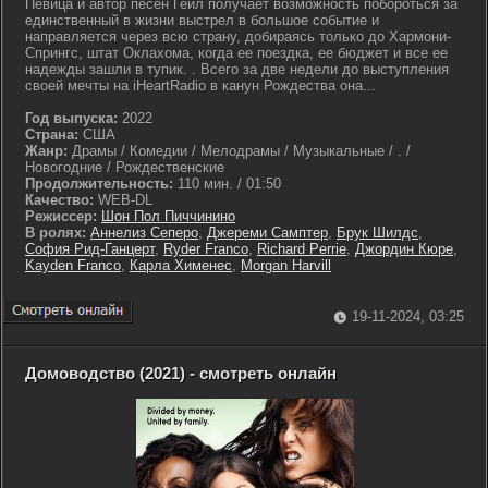
Певица и автор песен Гейл получает возможность побороться за
единственный в жизни выстрел в большое событие и
направляется через всю страну, добираясь только до Хармони-
Спрингс, штат Оклахома, когда ее поездка, ее бюджет и все ее
надежды зашли в тупик. . Всего за две недели до выступления
своей мечты на iHeartRadio в канун Рождества она...
Год выпуска:
2022
Страна:
США
Жанр:
Драмы / Комедии / Мелодрамы / Музыкальные / . /
Новогодние / Рождественские
Продолжительность:
110 мин. / 01:50
Качество:
WEB-DL
Режиссер:
Шон Пол Пиччинино
В ролях:
Аннелиз Сеперо
,
Джереми Самптер
,
Брук Шилдс
,
София Рид-Ганцерт
,
Ryder Franco
,
Richard Perrie
,
Джордин Кюре
,
Kayden Franco
,
Карла Хименес
,
Morgan Harvill
19-11-2024, 03:25
Домоводство (2021) - смотреть онлайн