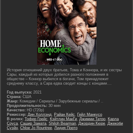
История отношений двух братьев, Тома и Коннора, и их сестры
Сары, каждый из которых добился разного положения в
обществе – Коннор выбился в богачи, Том принадлежит
среднему классу, а Сара едва сводит концы с концами....
Год выпуска:
2021
Страна:
США
Жанр:
Комедии / Сериалы / Зарубежные сериалы / ..
Продолжительность:
30 мин
Качество:
HD (720p)
Режиссер:
Дин Холлэнд
,
Райан Кейс
,
Гейл Манкусо
В ролях:
Тофер Грейс
,
Кэйтлин МакГи
,
Джимми Татро
,
Карла
Соуса
,
Сашир Замата
,
Shiloh Bearman
,
Джордин Кюре
,
Джекоби
Суэйн
,
Chloe Jo Rountree
,
Лидия Порто