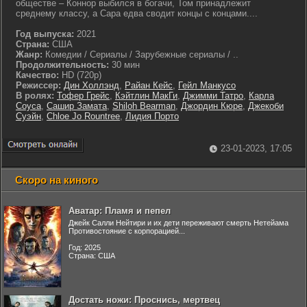
обществе – Коннор выбился в богачи, Том принадлежит
среднему классу, а Сара едва сводит концы с концами....
Год выпуска:
2021
Страна:
США
Жанр:
Комедии / Сериалы / Зарубежные сериалы / ..
Продолжительность:
30 мин
Качество:
HD (720p)
Режиссер:
Дин Холлэнд
,
Райан Кейс
,
Гейл Манкусо
В ролях:
Тофер Грейс
,
Кэйтлин МакГи
,
Джимми Татро
,
Карла
Соуса
,
Сашир Замата
,
Shiloh Bearman
,
Джордин Кюре
,
Джекоби
Суэйн
,
Chloe Jo Rountree
,
Лидия Порто
23-01-2023, 17:05
Скоро на киного
Аватар: Пламя и пепел
Джейк Салли Нейтири и их дети переживают смерть Нетейама
Противостояние с корпорацией...
Год: 2025
Страна: США
Достать ножи: Проснись, мертвец