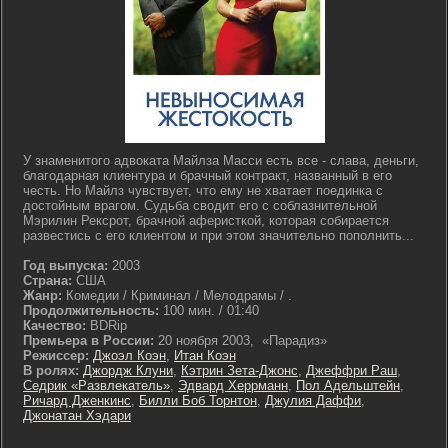
У знаменитого адвоката Майлза Масси есть все - слава, деньги,
благодарная клиентура и брачный контракт, названный в его
честь. Но Майлз чувствует, что ему не хватает поединка с
достойным врагом. Судьба сводит его с соблазнительной
Мэрилин Рексрот, брачной аферисткой, которая собирается
развестись с его клиентом и при этом значительно пополнить...
Год выпуска:
2003
Страна:
США
Жанр:
Комедии / Криминал / Мелодрамы / .
Продолжительность:
100 мин. / 01:40
Качество:
BDRip
Премьера в России:
20 ноября 2003, «Парадиз»
Режиссер:
Джоэл Коэн
,
Итан Коэн
В ролях:
Джордж Клуни
,
Кэтрин Зета-Джонс
,
Джеффри Раш
,
Седрик «Развлекатель»
,
Эдвард Херрманн
,
Пол Адельштейн
,
Ричард Дженкинс
,
Билли Боб Торнтон
,
Джулия Даффи
,
Джонатан Хэдари