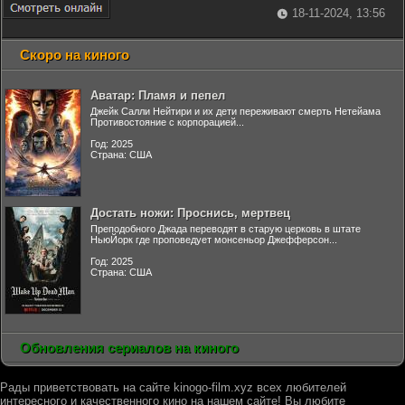
18-11-2024, 13:56
Скоро на киного
Аватар: Пламя и пепел
Джейк Салли Нейтири и их дети переживают смерть Нетейама
Противостояние с корпорацией...
Год: 2025
Страна: США
Достать ножи: Проснись, мертвец
Преподобного Джада переводят в старую церковь в штате
НьюЙорк где проповедует монсеньор Джефферсон...
Год: 2025
Страна: США
Обновления сериалов на киного
Рады приветствовать на сайте kinogo-film.xyz всех любителей
интересного и качественного кино на нашем сайте! Вы любите