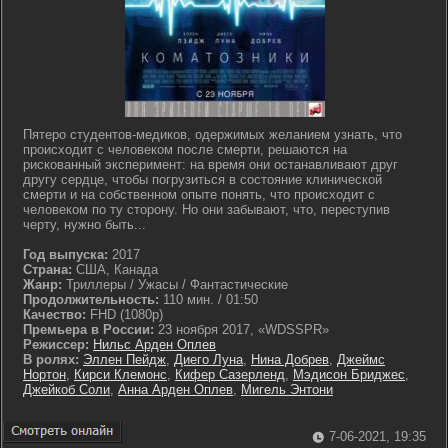
Пятеро студентов-медиков, одержимых желанием узнать, что
происходит с человеком после смерти, решаются на
рискованный эксперимент: на время они останавливают друг
другу сердце, чтобы погрузиться в состояние клинической
смерти и на собственном опыте понять, что происходит с
человеком по ту сторону. Но они забывают, что, переступив
черту, нужно быть...
Год выпуска:
2017
Страна:
США, Канада
Жанр:
Триллеры / Ужасы / Фантастические
Продолжительность:
110 мин. / 01:50
Качество:
FHD (1080p)
Премьера в России:
23 ноября 2017, «WDSSPR»
Режиссер:
Нильс Арден Оплев
В ролях:
Эллен Пейдж
,
Диего Луна
,
Нина Добрев
,
Джеймс
Нортон
,
Кирси Клемонс
,
Кифер Сазерленд
,
Мэдисон Бриджес
,
Джейкоб Соли
,
Анна Арден Оплев
,
Мигель Энтони
7-06-2021, 19:35