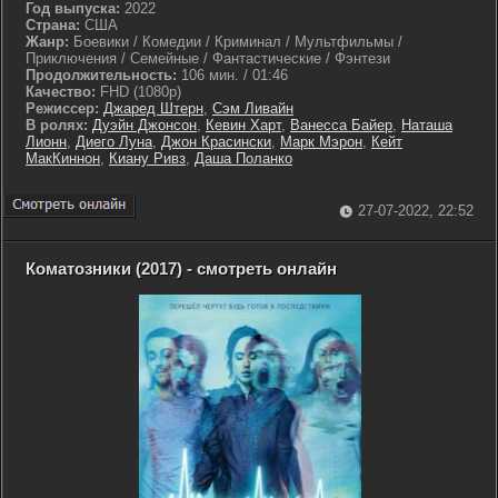
Год выпуска:
2022
Страна:
США
Жанр:
Боевики / Комедии / Криминал / Мультфильмы /
Приключения / Семейные / Фантастические / Фэнтези
Продолжительность:
106 мин. / 01:46
Качество:
FHD (1080p)
Режиссер:
Джаред Штерн
,
Сэм Ливайн
В ролях:
Дуэйн Джонсон
,
Кевин Харт
,
Ванесса Байер
,
Наташа
Лионн
,
Диего Луна
,
Джон Красински
,
Марк Мэрон
,
Кейт
МакКиннон
,
Киану Ривз
,
Даша Поланко
27-07-2022, 22:52
Коматозники (2017) - смотреть онлайн