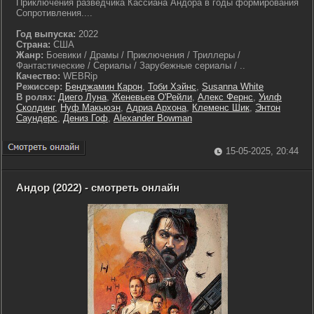
Приключения разведчика Кассиана Андора в годы формирования
Сопротивления....
Год выпуска:
2022
Страна:
США
Жанр:
Боевики / Драмы / Приключения / Триллеры /
Фантастические / Сериалы / Зарубежные сериалы / ..
Качество:
WEBRip
Режиссер:
Бенджамин Карон
,
Тоби Хэйнс
,
Susanna White
В ролях:
Диего Луна
,
Женевьев О'Рейли
,
Алекс Фернс
,
Уилф
Сколдинг
,
Нуф Макьюэн
,
Адриа Архона
,
Клеменс Шик
,
Энтон
Саундерс
,
Дениз Гоф
,
Alexander Bowman
15-05-2025, 20:44
Андор (2022) - смотреть онлайн