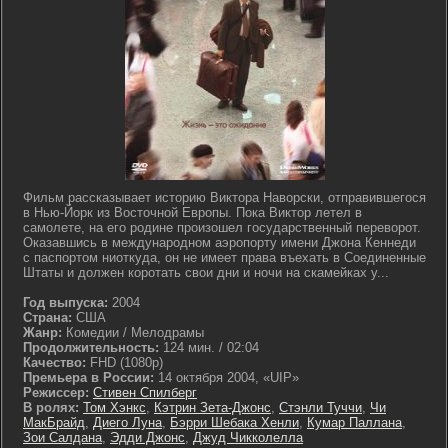
Фильм рассказывает историю Виктора Наворски, отправившегося
в Нью-Йорк из Восточной Европы. Пока Виктор летел в
самолете, на его родине произошел государственный переворот.
Оказавшись в международном аэропорту имени Джона Кеннеди
с паспортом ниоткуда, он не имеет права въехать в Соединенные
Штаты и должен коротать свои дни и ночи на скамейках у...
Год выпуска:
2004
Страна:
США
Жанр:
Комедии / Мелодрамы
Продолжительность:
124 мин. / 02:04
Качество:
FHD (1080p)
Премьера в России:
14 октября 2004, «UIP»
Режиссер:
Стивен Спилберг
В ролях:
Том Хэнкс
,
Кэтрин Зета-Джонс
,
Стэнли Туччи
,
Чи
МакБрайд
,
Диего Луна
,
Бэрри Шебака Хенли
,
Кумар Паллана
,
Зои Салдана
,
Эдди Джонс
,
Джуд Чикколелла