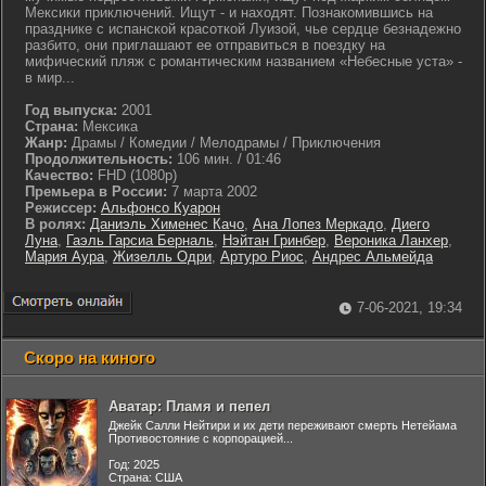
Мексики приключений. Ищут - и находят. Познакомившись на
празднике с испанской красоткой Луизой, чье сердце безнадежно
разбито, они приглашают ее отправиться в поездку на
мифический пляж с романтическим названием «Небесные уста» -
в мир...
Год выпуска:
2001
Страна:
Мексика
Жанр:
Драмы / Комедии / Мелодрамы / Приключения
Продолжительность:
106 мин. / 01:46
Качество:
FHD (1080p)
Премьера в России:
7 марта 2002
Режиссер:
Альфонсо Куарон
В ролях:
Даниэль Хименес Качо
,
Ана Лопез Меркадо
,
Диего
Луна
,
Гаэль Гарсиа Берналь
,
Нэйтан Гринбер
,
Вероника Ланхер
,
Мария Аура
,
Жизелль Одри
,
Артуро Риос
,
Андрес Альмейда
7-06-2021, 19:34
Скоро на киного
Аватар: Пламя и пепел
Джейк Салли Нейтири и их дети переживают смерть Нетейама
Противостояние с корпорацией...
Год: 2025
Страна: США