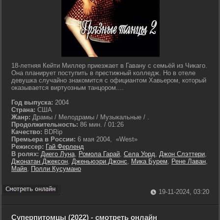
18-летняя Кейти Миллер приезжает в Гавану с семьёй из Чикаго.
Она планирует поступить в престижный колледж. Но в отеле
девушка случайно знакомится с официантом Хавьером, который
оказывается виртуозным танцором....
Год выпуска:
2004
Страна:
США
Жанр:
Драмы / Мелодрамы / Музыкальные / .
Продолжительность:
86 мин. / 01:26
Качество:
BDRip
Премьера в России:
6 мая 2004, «West»
Режиссер:
Гай Ферленд
В ролях:
Диего Луна
,
Ромола Гарай
,
Села Уорд
,
Джон Слэттери
,
Джонатан Джексон
,
Дженьюэри Джонс
,
Мика Бурем
,
Рене Лаван
,
Майя
,
Полли Кусумано
19-11-2024, 03:20
Суперпитомцы (2022) - смотреть онлайн