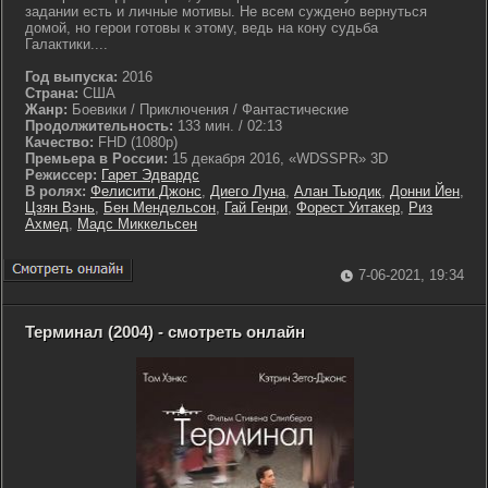
задании есть и личные мотивы. Не всем суждено вернуться
домой, но герои готовы к этому, ведь на кону судьба
Галактики....
Год выпуска:
2016
Страна:
США
Жанр:
Боевики / Приключения / Фантастические
Продолжительность:
133 мин. / 02:13
Качество:
FHD (1080p)
Премьера в России:
15 декабря 2016, «WDSSPR» 3D
Режиссер:
Гарет Эдвардс
В ролях:
Фелисити Джонс
,
Диего Луна
,
Алан Тьюдик
,
Донни Йен
,
Цзян Вэнь
,
Бен Мендельсон
,
Гай Генри
,
Форест Уитакер
,
Риз
Ахмед
,
Мадс Миккельсен
7-06-2021, 19:34
Терминал (2004) - смотреть онлайн