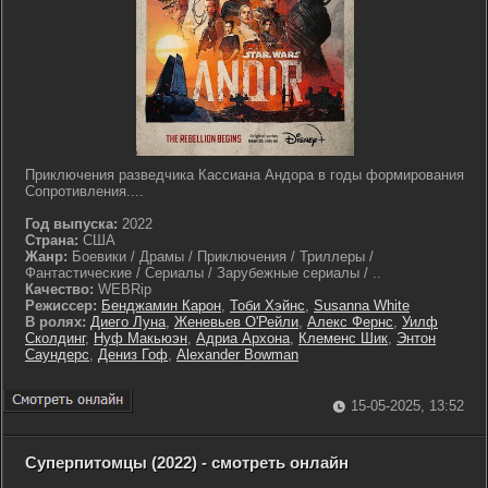
Приключения разведчика Кассиана Андора в годы формирования
Сопротивления....
Год выпуска:
2022
Страна:
США
Жанр:
Боевики / Драмы / Приключения / Триллеры /
Фантастические / Сериалы / Зарубежные сериалы / ..
Качество:
WEBRip
Режиссер:
Бенджамин Карон
,
Тоби Хэйнс
,
Susanna White
В ролях:
Диего Луна
,
Женевьев О'Рейли
,
Алекс Фернс
,
Уилф
Сколдинг
,
Нуф Макьюэн
,
Адриа Архона
,
Клеменс Шик
,
Энтон
Саундерс
,
Дениз Гоф
,
Alexander Bowman
15-05-2025, 13:52
Суперпитомцы (2022) - смотреть онлайн