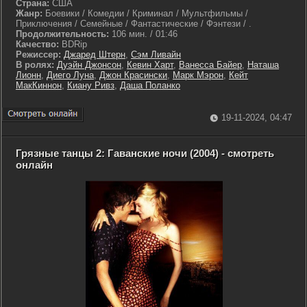
Страна:
США
Жанр:
Боевики / Комедии / Криминал / Мультфильмы /
Приключения / Семейные / Фантастические / Фэнтези / .
Продолжительность:
106 мин. / 01:46
Качество:
BDRip
Режиссер:
Джаред Штерн
,
Сэм Ливайн
В ролях:
Дуэйн Джонсон
,
Кевин Харт
,
Ванесса Байер
,
Наташа
Лионн
,
Диего Луна
,
Джон Красински
,
Марк Мэрон
,
Кейт
МакКиннон
,
Киану Ривз
,
Даша Поланко
19-11-2024, 04:47
Грязные танцы 2: Гаванские ночи (2004) - смотреть
онлайн