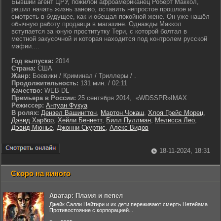
Бывший агент ЦРУ, пожилой афроамериканец Роберт Маккол,
решил начать жизнь заново, оставить непростое прошлое и
смотреть в будущее, как и обещал покойной жене. Он уже нашёл
обычную работу продавца в магазине. Однажды Маккол
вступается за юную проститутку Тери, с которой болтал в
местной закусочной и которая находится под контролем русской
мафии....
Год выпуска:
2014
Страна:
США
Жанр:
Боевики / Криминал / Триллеры / .
Продолжительность:
131 мин. / 02:11
Качество:
WEB-DL
Премьера в России:
25 сентября 2014, «WDSSPR»IMAX
Режиссер:
Антуан Фукуа
В ролях:
Дензел Вашингтон
,
Мартон Чокаш
,
Хлоя Грейс Морец
,
Дэвид Харбор
,
Хейли Беннетт
,
Билл Пуллман
,
Мелисса Лео
,
Дэвид Мюнье
,
Джонни Скуртис
,
Алекс Видов
18-11-2024, 18:31
Скоро на киного
Аватар: Пламя и пепел
Джейк Салли Нейтири и их дети переживают смерть Нетейама
Противостояние с корпорацией...