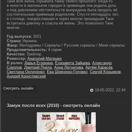
Таня всю жизнь скрывала тайну своего прошлого: когда-то
в юности в маленьком городке в провинции она родила дочь
и под давлением обстоятельств вынуждена была продать её
состоятельным приёмным родителям. Спустя пятнадцать лет,
в столице, повзрослевшая и через многое прошедшая Таня
встретила девочку и спасла ей жизнь. Это позволило Тане
многое...
Год выпуска:
2021
Страна:
Украина
Жанр:
Мелодрамы / Сериалы / Русские сериалы / Мини сериалы
Продолжительность:
4 серии
Качество:
Трейлер
Режиссер:
Анатолий Матешко
В ролях:
Дарья Егоркина
,
Елизавета Зайцева
,
Александр
Соколов
,
Дмитрий Пчела
,
Анна Легчилова
,
Артём Карасёв
,
Светлана Орличенко
,
Ева Шевченко-Головко
,
Сергей Коршиков
,
Андрей Кронглевский
19-05-2022, 22:44
Замуж после всех (2016) - смотреть онлайн