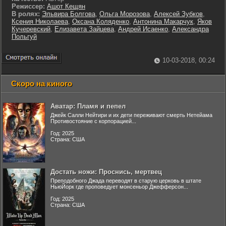
Режиссер:
Ашот Кещян
В ролях:
Эльвира Болгова
,
Ольга Морозова
,
Алексей Зубков
,
Ксения Николаева
,
Оксана Коляденко
,
Антонина Макарчук
,
Яков
Кучеревский
,
Елизавета Зайцева
,
Андрей Исаенко
,
Александра
Польгуй
10-03-2018, 00:24
Скоро на киного
Аватар: Пламя и пепел
Джейк Салли Нейтири и их дети переживают смерть Нетейама
Противостояние с корпорацией...
Год: 2025
Страна: США
Достать ножи: Проснись, мертвец
Преподобного Джада переводят в старую церковь в штате
НьюЙорк где проповедует монсеньор Джефферсон...
Год: 2025
Страна: США