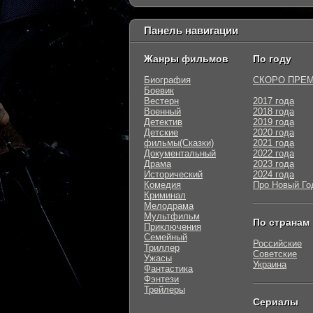
Панель навигации
Жанры фильмов
По году
Биография
СКОРО ПРЕ
Боевик
Вестерн
2017 года
Военный
2018 года
Детектив
2019 года
Детские
2020 года
фильмы(Сказки)
2021 года
Документальный
2022 года
Драма
2023 года
Исторический
2024 года
Комедия
Про Новый Го
Криминал
Мелодрама
Мультфильм
По странам
Приключения
Семейный
Российские
Триллер
Советские
Ужасы
Украина
Фантастика
Фэнтези
Трейлеры
Сериалы