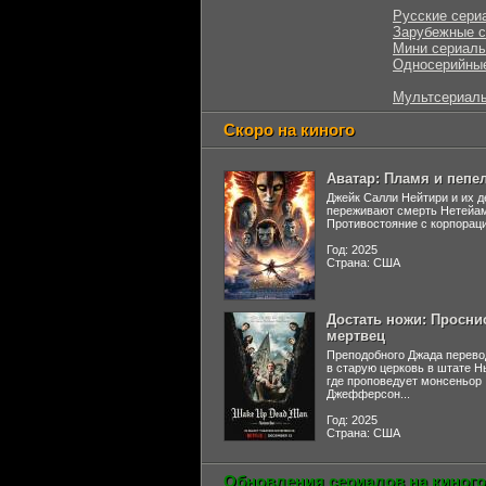
Русские сери
Зарубежные 
Мини сериал
Односерийны
Мультсериал
Скоро на киного
Аватар: Пламя и пепе
Джейк Салли Нейтири и их д
переживают смерть Нетейа
Противостояние с корпораци
Год: 2025
Страна: США
Достать ножи: Просни
мертвец
Преподобного Джада перево
в старую церковь в штате 
где проповедует монсеньор
Джефферсон...
Год: 2025
Страна: США
Обновления сериалов на киного