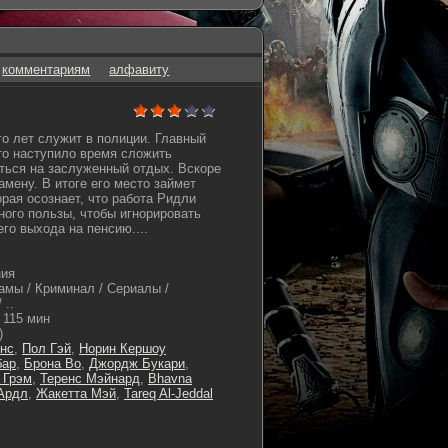
комментариям
алфавиту
о лет служит в полиции. Главный
то наступило время сложить
ться на заслуженный отдых. Вскоре
мену. В итоге его место займет
орая осознает, что работа Ридли
ого пользы, чтобы игнорировать
его выхода на пенсию....
ния
амы / Криминал / Сериалы /
 ..
115 мин
)
инс
,
Пол Гэй
,
Норин Кершоу
бар
,
Брона Во
,
Джордж Букари
,
 Грэм
,
Теренс Мэйнард
,
Bhavna
Ардл
,
Жакетта Мэй
,
Tareq Al-Jeddal