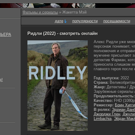
Фильмы и сериалы
» Жакетта Мэй
дате
популярности
посещаемости
Ридли (2022) - смотреть онлайн
МЬЕРА
Алекс Ридли уже мног
персонаж понимает, ч
полномочия и отправи
мужчине присылают за
детектив Фарман, кот
приносила слишком мн
главного героя после 
Год выпуска:
2022
д!
Страна:
Великобрита
Жанр:
Детективы / Др
Зарубежные сериалы /
Продолжительность:
Качество:
FHD (1080p
Режиссер:
Брин Хигг
В ролях:
Эдриан Дан
Джорджи Глен
,
Джули
Limbachia
,
Эйдан Мак