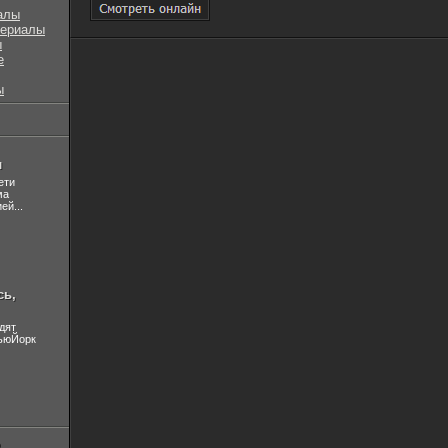
алы
сериалы
ы
е
ы
л
ети
ма
ей...
сь,
дят
НьюЙорк