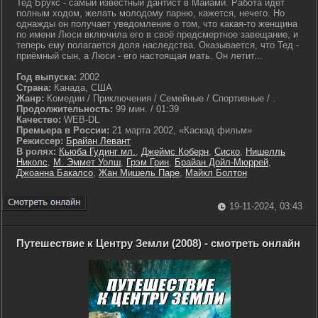
Тед Брукс - самый известный дантист в Майами. Работа идёт
полным ходом, желать молодому парню, кажется, нечего. Но
однажды он получает уведомление о том, что какая-то женщина
по имени Люси включила его в своё предсмертное завещание, и
теперь ему полагается доля наследства. Оказывается, что Тед -
приёмный сын, а Люси - его настоящая мать. Он летит...
Год выпуска:
2002
Страна:
Канада, США
Жанр:
Комедии / Приключения / Семейные / Спортивные / .
Продолжительность:
99 мин. / 01:39
Качество:
WEB-DL
Премьера в России:
21 марта 2002, «Каскад фильм»
Режиссер:
Брайан Левант
В ролях:
Кьюба Гудинг мл.
,
Джеймс Коберн
,
Сиско
,
Нишелль
Николс
,
М. Эммет Уолш
,
Грэм Грин
,
Брайан Дойл-Мюррей
,
Джоанна Бакалсо
,
Жан Мишель Паре
,
Майкл Болтон
19-11-2024, 03:43
Путешествие к Центру Земли (2008) - смотреть онлайн