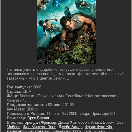
Пытаясь узнать о судьбе исчезнувшего брата, учёный, его
племянник и их проводница открывают фантастичный и опасный
затерянный мир в центре Земли....
Год выпуска:
2008
Страна:
США
Жанр:
Боевики / Приключения / Семейные / Фантастические /
Фэнтези / .
Продолжительность:
93 мин. / 01:33
Качество:
BDRip
Премьера в России:
11 сентября 2008, «Каро-Премьер» 3D
Режиссер:
Эрик Бревиг
В ролях:
Брендан Фрейзер
,
Джош Хатчерсон
,
Анита Брием
,
Сет
Майерс
,
Жан Мишель Паре
,
Джейн Вилер
,
Фрэнк Фонтейн
,
Джанкарло Кальтабиано
,
Каньехтио Хорн
,
Гарт Гилкер