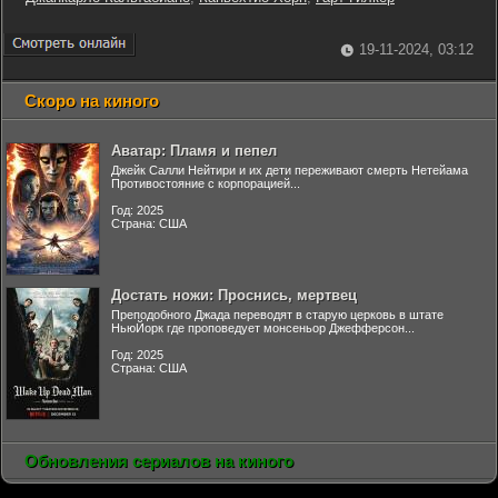
19-11-2024, 03:12
Скоро на киного
Аватар: Пламя и пепел
Джейк Салли Нейтири и их дети переживают смерть Нетейама
Противостояние с корпорацией...
Год: 2025
Страна: США
Достать ножи: Проснись, мертвец
Преподобного Джада переводят в старую церковь в штате
НьюЙорк где проповедует монсеньор Джефферсон...
Год: 2025
Страна: США
Обновления сериалов на киного