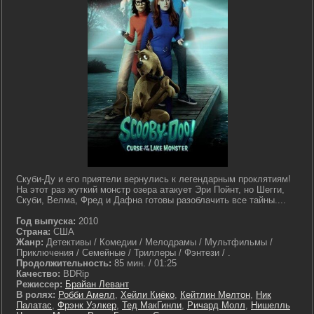
Скуби-Ду и его приятели вернулись к легендарным проклятиям!
На этот раз жуткий монстр озера атакует Эри Пойнт, но Шегги,
Скуби, Велма, Фред и Дафна готовы разоблачить все тайны....
Год выпуска:
2010
Страна:
США
Жанр:
Детективы / Комедии / Мелодрамы / Мультфильмы /
Приключения / Семейные / Триллеры / Фэнтези / .
Продолжительность:
85 мин. / 01:25
Качество:
BDRip
Режиссер:
Брайан Левант
В ролях:
Робби Амелл
,
Хейли Киёко
,
Кейтлин Мелтон
,
Ник
Палатас
,
Фрэнк Уэлкер
,
Тед МакГинли
,
Ричард Молл
,
Нишелль