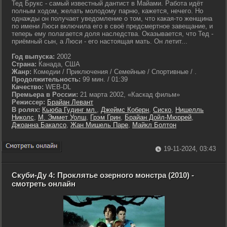
Тед Брукс - самый известный дантист в Майами. Работа идёт
полным ходом, желать молодому парню, кажется, нечего. Но
однажды он получает уведомление о том, что какая-то женщина
по имени Люси включила его в своё предсмертное завещание, и
теперь ему полагается доля наследства. Оказывается, что Тед -
приёмный сын, а Люси - его настоящая мать. Он летит...
Год выпуска:
2002
Страна:
Канада, США
Жанр:
Комедии / Приключения / Семейные / Спортивные / .
Продолжительность:
99 мин. / 01:39
Качество:
WEB-DL
Премьера в России:
21 марта 2002, «Каскад фильм»
Режиссер:
Брайан Левант
В ролях:
Кьюба Гудинг мл.
,
Джеймс Коберн
,
Сиско
,
Нишелль
Николс
,
М. Эммет Уолш
,
Грэм Грин
,
Брайан Дойл-Мюррей
,
Джоанна Бакалсо
,
Жан Мишель Паре
,
Майкл Болтон
19-11-2024, 03:43
Скуби-Ду 4: Проклятье озерного монстра (2010) -
смотреть онлайн