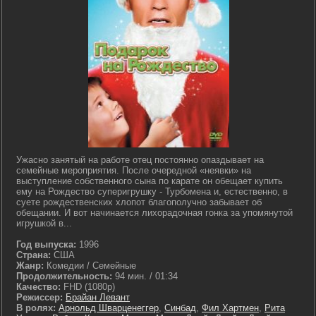
Ужасно занятый на работе отец постоянно опаздывает на
семейные мероприятия. После очередной «неявки» на
выступление собственного сына по карате он обещает купить
ему на Рождество суперигрушку - Турбомена и, естественно, в
суете рождественских хлопот благополучно забывает об
обещании. И вот начинается лихорадочная гонка за упомянутой
игрушкой в...
Год выпуска:
1996
Страна:
США
Жанр:
Комедии / Семейные
Продолжительность:
94 мин. / 01:34
Качество:
FHD (1080p)
Режиссер:
Брайан Левант
В ролях:
Арнольд Шварценеггер
,
Синбад
,
Фил Хартмен
,
Рита