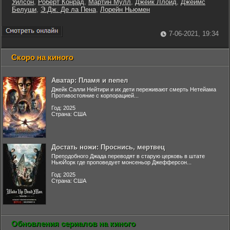
Уилсон
,
Роберт Конрад
,
Мартин Мулл
,
Джейк Ллойд
,
Джеймс
Белуши
,
Э.Дж. Де ла Пена
,
Лорейн Ньюмен
7-06-2021, 19:34
Скоро на киного
Аватар: Пламя и пепел
Джейк Салли Нейтири и их дети переживают смерть Нетейама
Противостояние с корпорацией...
Год: 2025
Страна: США
Достать ножи: Проснись, мертвец
Преподобного Джада переводят в старую церковь в штате
НьюЙорк где проповедует монсеньор Джефферсон...
Год: 2025
Страна: США
Обновления сериалов на киного