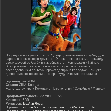
Посреди ночи в дом к Шэгги Роджерсу вламывается Скуби-Ду, и
парень с псом быстро дружатся. Утром Шегги знакомит команду
своих друзей со Скуби и так образуется Корпорация «Тайна».
Все проявляют интерес к призракам и решают заняться
расследованием событий, происходящих в колледже. Там уже
давно ползают призраки и теперь, будучи исключенными из...
Год выпуска:
2009
Страна:
США, Канада
Жанр:
Детективы / Комедии / Приключения / Семейные / Фэнтези
/ .
Продолжительность:
82 мин. / 01:22
Качество:
BDRip
Режиссер:
Брайан Левант
В ролях:
Кейтлин Мелтон
,
Хейли Киёко
,
Робби Амелл
,
Ник
Палатас
,
Фрэнк Уэлкер
,
Шон Макдональд
,
Гари Чок
,
Леа