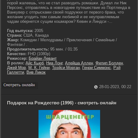
порой жалеешь, что не стал разводить ромашки. Думал ли Ник
Персонс, отправляясь в новогоднее путешествие из Портленда в
Ванкувер с отпрысками своей подружки от первого брака, что
желание угодить тем самым любимой и ее неуправляемым
чадам обернется сущим кошмаром? Кевин и Линдси -...
Год выпуска:
2005
Страна:
США, Канада
Жанр:
Комедии / Мелодрамы / Приключения / Семейные /
Фэнтези / .
Продолжительность:
95 мин. / 01:35
Качество:
FHD (1080p)
Режиссер:
Брайан Левант
В ролях:
Айс Кьюб
,
Ниа Лонг
,
Алейша Аллен
,
Филип Болден
,
Джей Мор
,
М. К. Гейни
,
Трэйси Морган
,
Генри Симмонс
,
Рэй
Галлетти
,
Вив Ликок
28-01-2023, 00:22
Подарок на Рождество (1996) - смотреть онлайн