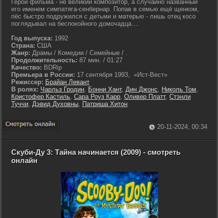
Герой фильма - не великий композитор, а случайно названный
его именем симпатяга-сенбернар. Попав в семью ещё щенком,
пёс быстро подружился с детьми и матерью - лишь отец косо
поглядывал на беспокойного домочадца....
Год выпуска:
1992
Страна:
США
Жанр:
Драмы / Комедии / Семейные / .
Продолжительность:
87 мин. / 01:27
Качество:
BDRip
Премьера в России:
17 сентября 1993, «Ист-Вест»
Режиссер:
Брайан Левант
В ролях:
Чарльз Гродин
,
Бонни Хант
,
Дин Джонс
,
Николь Том
,
Кристофер Кастиль
,
Сара Роуз Карр
,
Оливер Платт
,
Стэнли
Туччи
,
Дэвид Духовны
,
Патриша Хитон
20-11-2024, 00:34
Скуби-Ду 3: Тайна начинается (2009) - смотреть
онлайн