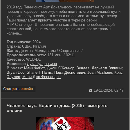
2019 год. Теннисист Арт Дональдсон переживает не лучший
период в карьере, поэтому, чтобы поднять его моральный дух и
укрепить веру в себя, его жена и по совместительству тренер
Таши предлагает принять участие в турнире серии
ATP Challenger. В прошлом она сама была многообещающей
спортсменкой, но не смогла восстановиться после травмы
колена,...
Год выпуска:
2024
Страна:
США, Италия
Жанр:
Драмы / Мелодрамы / Спортивные / .
Продолжительность:
131 мин. / 02:11
Качество:
WEB-DL
Режиссер:
Лука Гуаданьино
В ролях:
Майк Фейст
,
Джош О'Коннор
,
Зендея
,
Дарнелл Эпплинг
,
Bryan Doo
,
Shane T Harris
,
Нада Деспотович
,
Joan Mcshane
,
Крис
Фаулер
,
Мэри Джо Фернандес
19-11-2024, 02:47
Человек-паук: Вдали от дома (2019) - смотреть
онлайн