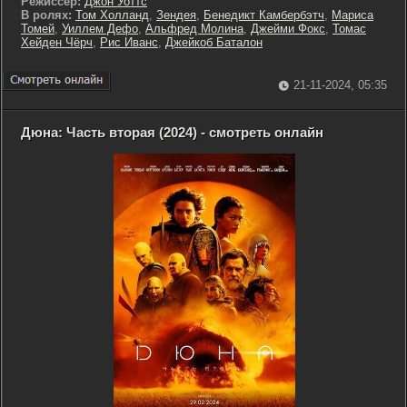
Режиссер:
Джон Уоттс
В ролях:
Том Холланд
,
Зендея
,
Бенедикт Камбербэтч
,
Мариса
Томей
,
Уиллем Дефо
,
Альфред Молина
,
Джейми Фокс
,
Томас
Хейден Чёрч
,
Рис Иванс
,
Джейкоб Баталон
21-11-2024, 05:35
Дюна: Часть вторая (2024) - смотреть онлайн