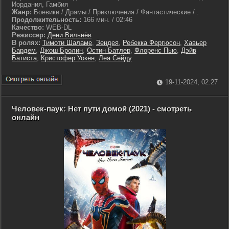
Иордания, Гамбия
Жанр:
Боевики / Драмы / Приключения / Фантастические / .
Продолжительность:
166 мин. / 02:46
Качество:
WEB-DL
Режиссер:
Дени Вильнёв
В ролях:
Тимоти Шаламе
,
Зендея
,
Ребекка Фергюсон
,
Хавьер
Бардем
,
Джош Бролин
,
Остин Батлер
,
Флоренс Пью
,
Дэйв
Батиста
,
Кристофер Уокен
,
Леа Сейду
19-11-2024, 02:27
Человек-паук: Нет пути домой (2021) - смотреть
онлайн