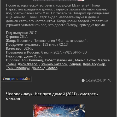
После исторической встречи с командой Мстителей Питер
Паркер возвращается домой, стараясь зажить обычной жизнью
под опекой своей тёти Мэй. Но теперь за Питером приглядывает
ещё кое-что... Тони Старк видел Человека-Паука в деле и
должен стать его наставником. Когда новый злодей Стервятник
угрожает уничтожить всё, что дорого Питеру, приходит время...
Год выпуска:
2017
Страна:
США
Жанр:
Боевики / Приключения / Фантастические / .
Продолжительность:
133 мин. / 02:13
Качество:
BDRip
Премьера в России:
6 июля 2017, «WDSSPR» 3D
Режиссер:
Джон Уоттс
В ролях:
Том Холланд
,
Роберт Дауни мл.
,
Майкл Китон
,
Мариса
Томей
,
Джон Фавро
,
Джейкоб Баталон
,
Зендея
,
Лора Хэрриер
,
Тони Револори
,
Дональд Гловер
1-12-2024, 04:40
Человек-паук: Нет пути домой (2021) - смотреть
онлайн