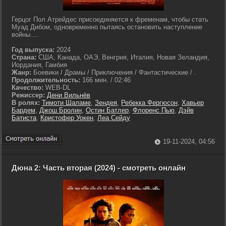
Герцог Пол Атрейдес присоединяется к фременам, чтобы стать
Муад Дибом, одновременно пытаясь остановить наступление
войны....
Год выпуска:
2024
Страна:
США, Канада, ОАЭ, Венгрия, Италия, Новая Зеландия,
Иордания, Гамбия
Жанр:
Боевики / Драмы / Приключения / Фантастические / .
Продолжительность:
166 мин. / 02:46
Качество:
WEB-DL
Режиссер:
Дени Вильнёв
В ролях:
Тимоти Шаламе
,
Зендея
,
Ребекка Фергюсон
,
Хавьер
Бардем
,
Джош Бролин
,
Остин Батлер
,
Флоренс Пью
,
Дэйв
Батиста
,
Кристофер Уокен
,
Леа Сейду
19-11-2024, 04:56
Дюна 2: Часть вторая (2024) - смотреть онлайн