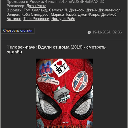
Премьера в России:
4 июля 2019, «WDSSPR»IMAX 3D
Режиссер:
Джон Уоттс
В ролях:
Том Холланд
,
Сэмюэл Л. Джексон
,
Джейк Джилленхол
,
Зендея
,
Коби Смолдерс
,
Мариса Томей
,
Джон Фавро
,
Джейкоб
Баталон
,
Тони Револори
,
Энгаури Райс
19-11-2024, 02:36
Человек-паук: Вдали от дома (2019) - смотреть
онлайн