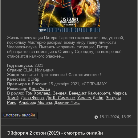
Жизнь и репутация Питера Паркера оказываются под угрозой,
поскольку Мистерио раскрыл всему миру тайну личности
Человека-паука. Пытаясь исправить ситуацию, Питер
обращается за помощью к Стивену Стрэнджу, но вскоре всё
становится намного опаснее....
Год выпуска:
2021
Страна:
США, Исландия
Жанр:
Боевики / Приключения / Фантастические / .
Качество:
BDRip
Премьера в России:
15 декабря 2021, «СППР»IMAX
Режиссер:
Джон Уоттс
В ролях:
Том Холланд
,
Зендея
,
Бенедикт Камбербэтч
,
Мариса
Томей
,
Джон Фавро
,
Дж.К. Симмонс
,
Уиллем Дефо
,
Энгаури
Райс
,
Альфред Молина
,
Джейми Фокс
18-11-2024, 13:39
Эйфория 2 сезон (2019) - смотреть онлайн