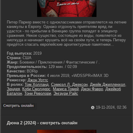
Питер Паркер вместе с одноклассниками отправляется на летние
каникулы в Европу. Однако отдохнуть приятелям вряд ли
удастся - по прибытии в Венецию группа попадет в эпицентр
сражения. Некое существо, состоящее из воды, появляется из
ниоткуда и начинает крушить всё на своём пути, и теперь Питеру
придётся спасать европейские архитектурные памятники...
Год выпуска:
2019
Страна:
США
Жанр:
Боевики / Приключения / Фантастические / .
Продолжительность:
129 мин. / 02:09
Качество:
BDRip
Премьера в России:
4 июля 2019, «WDSSPR»IMAX 3D
Режиссер:
Джон Уоттс
В ролях:
Том Холланд
,
Сэмюэл Л. Джексон
,
Джейк Джилленхол
,
Зендея
,
Коби Смолдерс
,
Мариса Томей
,
Джон Фавро
,
Джейкоб
Баталон
,
Тони Револори
,
Энгаури Райс
19-11-2024, 02:36
Дюна 2 (2024) - смотреть онлайн