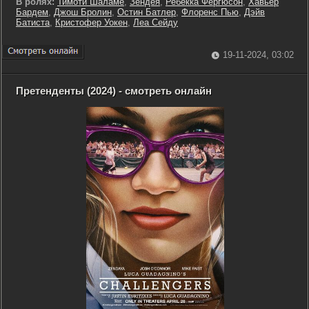
В ролях:
Тимоти Шаламе
,
Зендея
,
Ребекка Фергюсон
,
Хавьер
Бардем
,
Джош Бролин
,
Остин Батлер
,
Флоренс Пью
,
Дэйв
Батиста
,
Кристофер Уокен
,
Леа Сейду
19-11-2024, 03:02
Претенденты (2024) - смотреть онлайн