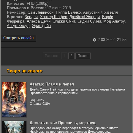
Качество:
FHD (1080p)
Премьера в России:
17 июня 2019
Режиссер:
Сэм Левинсон
,
Пиппа Бьянко
,
Августин Фриззелл
В ролях:
Зендея
,
Хантер Шафер
,
Джейкоб Элорди
,
Барби
Феррейра
,
Алекса Деми
,
Элджи Смит
,
Сидни Суини
,
Мод Апатоу
,
Ангус Клауд
,
Эрик Дэйн
2-03-2022, 21:55
Раньше
1
2
Позже
Скоро на киного
Аватар: Пламя и пепел
Джейк Салли Нейтири и их дети переживают смерть Нетейама
Противостояние с корпорацией...
Год: 2025
Страна: США
Достать ножи: Проснись, мертвец
Преподобного Джада переводят в старую церковь в штате
НьюЙорк где проповедует монсеньор Джефферсон...