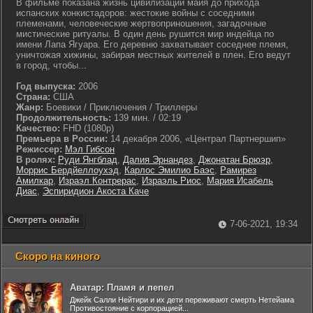
В фильме показана жизнь цивилизации майя до прихода
испанских конкистадоров: жестокие войны с соседними
племенами, человеческие жертвоприношения, загадочные
мистические ритуалы. В один день рушится мир индейца по
имени Лапа Ягуара. Его деревню захватывает соседнее племя,
уничтожая хижины, забирая местных жителей в плен. Его ведут
в город, чтобы...
Год выпуска:
2006
Страна:
США
Жанр:
Боевики / Приключения / Триллеры
Продолжительность:
139 мин. / 02:19
Качество:
FHD (1080p)
Премьера в России:
14 декабря 2006, «Централ Партнершип»
Режиссер:
Мэл Гибсон
В ролях:
Руди Янгблад
,
Далия Эрнандез
,
Джонатан Брюэр
,
Моррис Бердйеллоухэд
,
Карлос Эмилио Баэс
,
Рамирез
Амилкар
,
Израэл Контрерас
,
Израэль Риос
,
Мария Исабель
Диас
,
Эспиридион Акоста Каче
7-06-2021, 19:34
Скоро на киного
Аватар: Пламя и пепел
Джейк Салли Нейтири и их дети переживают смерть Нетейама
Противостояние с корпорацией...