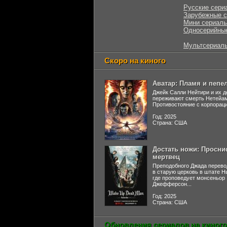
Русские сери
Зарубежные 
Мини сериал
Односерийны
Мультсериал
Скоро на киного
Аватар: Пламя и пепе
Джейк Салли Нейтири и их д
переживают смерть Нетейа
Противостояние с корпораци
Год: 2025
Страна: США
Достать ножи: Просни
мертвец
Преподобного Джада перево
в старую церковь в штате 
где проповедует монсеньор
Джефферсон...
Год: 2025
Страна: США
Обновления сериалов на киного