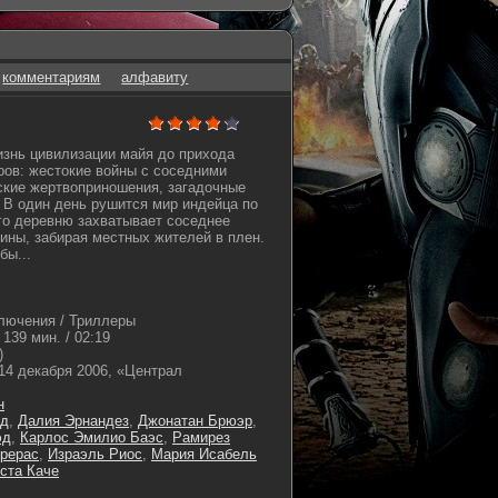
комментариям
алфавиту
знь цивилизации майя до прихода
ров: жестокие войны с соседними
ские жертвоприношения, загадочные
 В один день рушится мир индейца по
го деревню захватывает соседнее
ины, забирая местных жителей в плен.
бы...
лючения / Триллеры
139 мин. / 02:19
)
14 декабря 2006, «Централ
н
ад
,
Далия Эрнандез
,
Джонатан Брюэр
,
эд
,
Карлос Эмилио Баэс
,
Рамирез
трерас
,
Израэль Риос
,
Мария Исабель
ста Каче