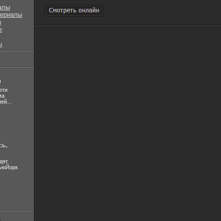
алы
сериалы
ы
е
ы
л
ети
ма
ей...
сь,
дят
НьюЙорк