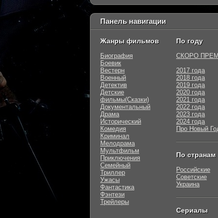
Панель навигации
Жанры фильмов
По году
Биография
СКОРО ПРЕ
Боевик
Вестерн
2017 года
Военный
2018 года
Детектив
2019 года
Детские
2020 года
фильмы(Сказки)
2021 года
Документальный
2022 года
Драма
2023 года
Исторический
2024 года
Комедия
Про Новый Го
Криминал
Мелодрама
Мультфильм
По странам
Приключения
Семейный
Российские
Триллер
Советские
Ужасы
Украина
Фантастика
Фэнтези
Трейлеры
Сериалы