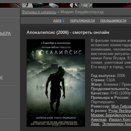
Фильмы и сериалы
» Моррис Бердйеллоухэд
дате
популярности
посещаемости
Апокалипсис (2006) - смотреть онлайн
МЬЕРА
В фильме показана жи
испанских конкистадо
племенами, человече
мистические ритуалы.
имени Лапа Ягуара. Е
племя, уничтожая хиж
Его ведут в город, что
Год выпуска:
2006
д!
Страна:
США
Жанр:
Боевики / Прик
Продолжительность:
Качество:
FHD (1080p
Премьера в России:
Партнершип»
Режиссер:
Мэл Гибсо
В ролях:
Руди Янгбл
Моррис Бердйеллоух
Амилкар
,
Израэл Кон
Диас
,
Эспиридион Ако