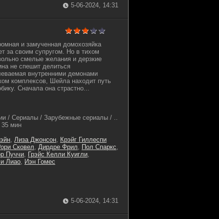
5-06-2024, 14:31
кромная и замученная домохозяйка
т за своим супругом. Но в тихом
вольно смелые желания и дерзкие
ина не спешит делиться
еваемая внутренними демонами
ком комплексов, Шейла находит путь
бику. Сначала она страстно...
и / Сериалы / Зарубежные сериалы / ..
35 мин
эйн
,
Лиза Джонсон
,
Крэйг Гиллеспи
ори Сковел
,
Дирдре Фрил
,
Пол Спаркс
,
р Пуччи
,
Грэйс Келли Куигли
,
и Лиао
,
Иэн Гомес
5-06-2024, 14:31