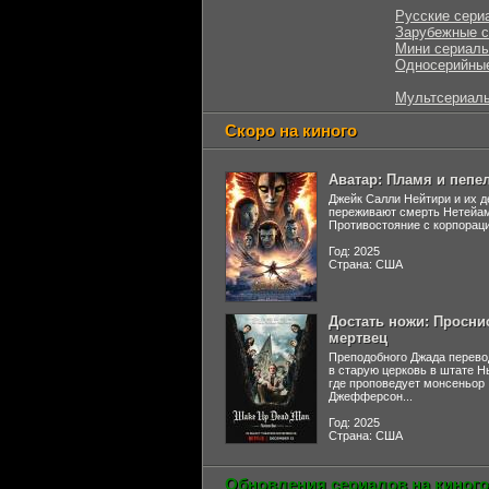
Русские сери
Зарубежные 
Мини сериал
Односерийны
Мультсериал
Скоро на киного
Аватар: Пламя и пепе
Джейк Салли Нейтири и их д
переживают смерть Нетейа
Противостояние с корпораци
Год: 2025
Страна: США
Достать ножи: Просни
мертвец
Преподобного Джада перево
в старую церковь в штате 
где проповедует монсеньор
Джефферсон...
Год: 2025
Страна: США
Обновления сериалов на киного