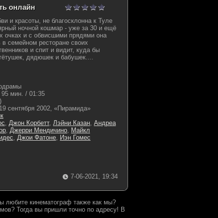
еть онлайн
ви и красоты, не благосклонна к Туле
ярный ночной кошмар - уже за 30 и ещё
х очках и с обвисшими прядями она
 в семейном ресторане своих
венников и спит и видит, куда бы
тётушек, дядюшек и бабушек....
одрамы
95 мин. / 01:35
)
19 сентября 2002, «Пирамида»
к
ос
,
Джон Корбетт
,
Лэйни Казан
,
Андреа
ор
,
Джерри Мендичино
,
Майкл
идес
,
Джои Фатоне
,
Иэн Гомес
7-06-2021, 19:34
 Вы любите кинематограф также как мы?
мов? Тогда вы пришли точно по адресу! В