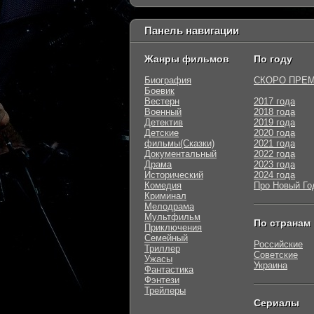
Панель навигации
Жанры фильмов
По году
Биография
СКОРО ПРЕ
Боевик
Вестерн
2017 года
Военный
2018 года
Детектив
2019 года
Детские
2020 года
фильмы(Сказки)
2021 года
Документальный
2022 года
Драма
2023 года
Исторический
2024 года
Комедия
Про Новый Го
Криминал
Мелодрама
Мультфильм
По странам
Приключения
Семейный
Российские
Триллер
Советские
Ужасы
Украина
Фантастика
Фэнтези
Трейлеры
Сериалы