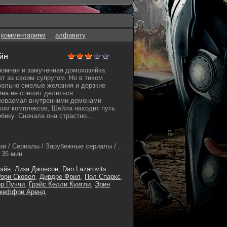
комментариям
алфавиту
айн
кромная и замученная домохозяйка
т за своим супругом. Но в тихом
вольно смелые желания и дерзкие
ина не спешит делиться
еваемая внутренними демонами
ком комплексов, Шейла находит путь
бику. Сначала она страстно...
и / Сериалы / Зарубежные сериалы / ..
35 мин
эйн
,
Лиза Джонсон
,
Dan Lazarovits
ори Сковел
,
Дирдре Фрил
,
Пол Спаркс
,
р Пуччи
,
Грэйс Келли Куигли
,
Эрин
жеффри Аренд