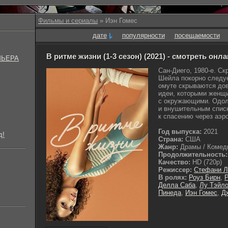
Фильмы и сериалы
» Иэн Гомес
дате
популярности
посещаемости
В ритме жизни (1-3 сезон) (2021) - смотреть онл
МЬЕРА
Сан-Диего, 1980-е. С
Шейла покорно следуе
омуте скрываются до
идеи, которыми женщ
с окружающими. Одол
и внушительным спис
к спасению через аэро
Год выпуска:
2021
д!
Страна:
США
Жанр:
Драмы / Комеди
Продолжительность:
Качество:
HD (720p)
Режиссер:
Стефани Л
В ролях:
Роуз Бирн
,
Р
Делла Саба
,
Лу Тэйло
Пинеда
,
Иэн Гомес
,
Д