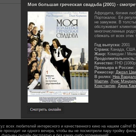
Моя большая греческая свадьба (2001) - смотр
Афродита, богиня люб
Портокалос. Её регул
не замужем. В толсты
обслуживает клиентов
многочисленных родст
сбежать от всех этих 
Год выпуска:
2001
Страна:
Канада, США
Жанр:
Комедии / Мел
Продолжительность:
Качество:
FHD (1080p
Премьера в России:
Режиссер:
Джоэл Цви
В ролях:
Ниа Вардал
Мартин
,
Луис Мэндил
Константин
,
Джиа Кар
.xyz всех любителей интересного и качественного кино на нашем сайте!
е проходит ни одного вечера, чтобы вы не посмотрели пару-тройку филь
 фильмы онлайн бесплатно и без каких-либо ограничений!