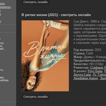
алы
сериалы
ы
е
В ритме жизни (2021) - смотреть онлайн
ы
Сан-Диего, 1980-е. С
Шейла покорно следуе
омуте скрываются до
идеи, которыми женщ
с окружающими. Одол
л
и внушительным спис
к спасению через аэро
ети
ма
ей...
Год выпуска:
2021
Страна:
США
Жанр:
Драмы / Комеди
Продолжительность:
Качество:
HD (720p)
Режиссер:
Стефани Л
сь,
В ролях:
Роуз Бирн
,
Р
Делла Саба
,
Лу Тэйло
дят
Джеффри Аренд
,
Эшл
НьюЙорк