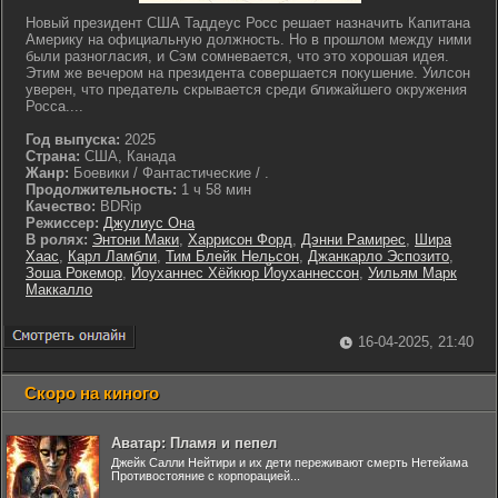
Новый президент США Таддеус Росс решает назначить Капитана
Америку на официальную должность. Но в прошлом между ними
были разногласия, и Сэм сомневается, что это хорошая идея.
Этим же вечером на президента совершается покушение. Уилсон
уверен, что предатель скрывается среди ближайшего окружения
Росса....
Год выпуска:
2025
Страна:
США, Канада
Жанр:
Боевики / Фантастические / .
Продолжительность:
1 ч 58 мин
Качество:
BDRip
Режиссер:
Джулиус Она
В ролях:
Энтони Маки
,
Харрисон Форд
,
Дэнни Рамирес
,
Шира
Хаас
,
Карл Ламбли
,
Тим Блейк Нельсон
,
Джанкарло Эспозито
,
Зоша Рокемор
,
Йоуханнес Хёйкюр Йоуханнессон
,
Уильям Марк
Маккалло
16-04-2025, 21:40
Скоро на киного
Аватар: Пламя и пепел
Джейк Салли Нейтири и их дети переживают смерть Нетейама
Противостояние с корпорацией...