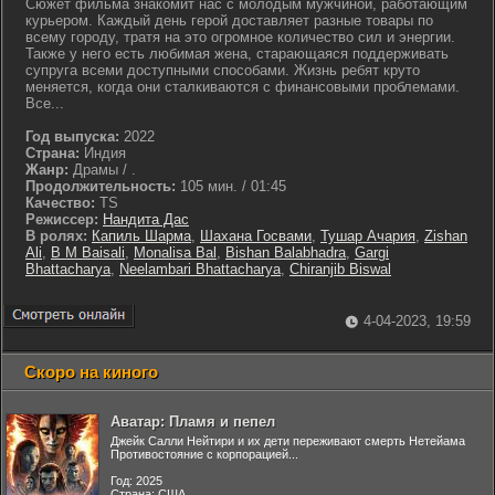
Сюжет фильма знакомит нас с молодым мужчиной, работающим
курьером. Каждый день герой доставляет разные товары по
всему городу, тратя на это огромное количество сил и энергии.
Также у него есть любимая жена, старающаяся поддерживать
супруга всеми доступными способами. Жизнь ребят круто
меняется, когда они сталкиваются с финансовыми проблемами.
Все...
Год выпуска:
2022
Страна:
Индия
Жанр:
Драмы / .
Продолжительность:
105 мин. / 01:45
Качество:
TS
Режиссер:
Нандита Дас
В ролях:
Капиль Шарма
,
Шахана Госвами
,
Тушар Ачария
,
Zishan
Ali
,
B M Baisali
,
Monalisa Bal
,
Bishan Balabhadra
,
Gargi
Bhattacharya
,
Neelambari Bhattacharya
,
Chiranjib Biswal
4-04-2023, 19:59
Скоро на киного
Аватар: Пламя и пепел
Джейк Салли Нейтири и их дети переживают смерть Нетейама
Противостояние с корпорацией...
Год: 2025
Страна: США