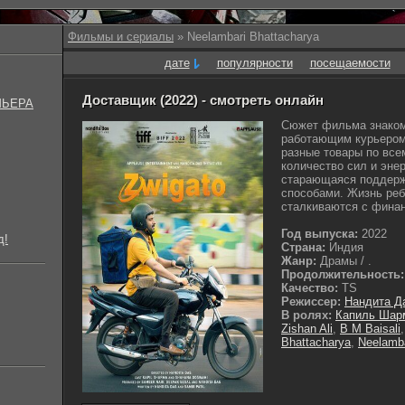
Фильмы и сериалы
» Neelambari Bhattacharya
дате
популярности
посещаемости
Доставщик (2022) - смотреть онлайн
МЬЕРА
Сюжет фильма знаком
работающим курьером
разные товары по всем
количество сил и энер
старающаяся поддерж
способами. Жизнь ребя
сталкиваются с финан
Год выпуска:
2022
д!
Страна:
Индия
Жанр:
Драмы / .
Продолжительность:
Качество:
TS
Режиссер:
Нандита Д
В ролях:
Капиль Шар
Zishan Ali
,
B M Baisali
Bhattacharya
,
Neelamba