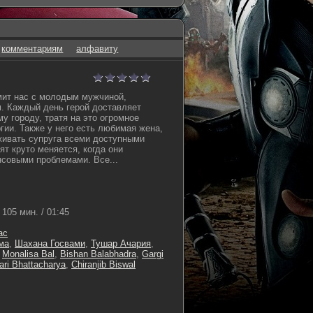
комментариям
алфавиту
ит нас с молодым мужчиной,
. Каждый день герой доставляет
у городу, тратя на это огромное
гии. Также у него есть любимая жена,
ивать супруга всеми доступными
т круто меняется, когда они
совыми проблемами. Все...
105 мин. / 01:45
ас
ма
,
Шахана Госвами
,
Тушар Ачария
,
,
Monalisa Bal
,
Bishan Balabhadra
,
Gargi
ri Bhattacharya
,
Chiranjib Biswal