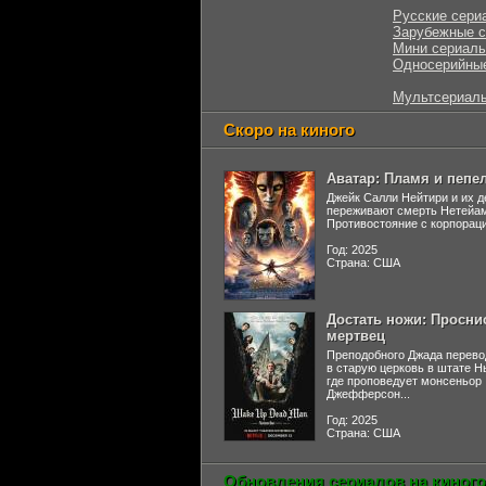
Русские сери
Зарубежные 
Мини сериал
Односерийны
Мультсериал
Скоро на киного
Аватар: Пламя и пепе
Джейк Салли Нейтири и их д
переживают смерть Нетейа
Противостояние с корпораци
Год: 2025
Страна: США
Достать ножи: Просни
мертвец
Преподобного Джада перево
в старую церковь в штате 
где проповедует монсеньор
Джефферсон...
Год: 2025
Страна: США
Обновления сериалов на киного