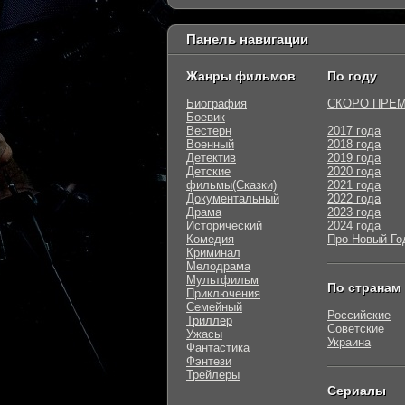
Панель навигации
Жанры фильмов
По году
Биография
СКОРО ПРЕ
Боевик
Вестерн
2017 года
Военный
2018 года
Детектив
2019 года
Детские
2020 года
фильмы(Сказки)
2021 года
Документальный
2022 года
Драма
2023 года
Исторический
2024 года
Комедия
Про Новый Го
Криминал
Мелодрама
Мультфильм
По странам
Приключения
Семейный
Российские
Триллер
Советские
Ужасы
Украина
Фантастика
Фэнтези
Трейлеры
Сериалы