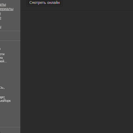
алы
сериалы
ы
е
ы
л
ети
ма
ей...
сь,
дят
НьюЙорк