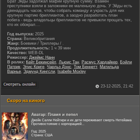
Брат Эйды задолжал мафии крупную сумму. Взамен
преступники взяли в заложники ее маленькую дочь. У Эйды есть
двенадцать часов, чтобы собрать команду и украсть для них
крупную партию бриллиантов, а заодно разработать план
побега - ведь владельцы бриллиантов не привыкли прощать тех,
кто их обокрал....
Год выпуска:
2025
Страна:
Великобритания
Жанр:
Боевики / Триллеры / .
Продолжительность:
1 ч 39 мин
Качество:
WEB-DL
Режиссер:
Джеймс Нанн
В ролях:
Кейт Бекинсейл
,
Льюис Тан
,
Расмус Хардайкер
,
Бэйли
Патрик
,
Элис Криге
,
Чарльз Дэнс
,
Том Беннетт
,
Матильда
Варнье
,
Эдмунд Кингсли
,
Isabelle Moxley
23-12-2025, 21:42
Скоро на киного
Аватар: Пламя и пепел
Джейк Салли Нейтири и их дети переживают смерть Нетейама
Противостояние с корпорацией...
Год: 2025
Страна: США