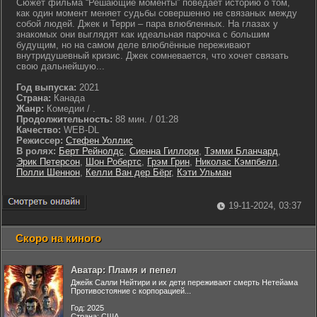
Сюжет фильма “Решающие моменты” поведает историю о том,
как один момент меняет судьбы совершенно не связаных между
собой людей. Джек и Терри – пара влюбленных. На глазах у
знакомых они выглядят как идеальная парочка с большим
будущим, но на самом деле влюблённые переживают
внутридушевный кризис. Джек сомневается, что хочет связать
свою дальнейшую...
Год выпуска:
2021
Страна:
Канада
Жанр:
Комедии / .
Продолжительность:
88 мин. / 01:28
Качество:
WEB-DL
Режиссер:
Стефен Уоллис
В ролях:
Берт Рейнолдс
,
Сиенна Гиллори
,
Тэмми Бланчард
,
Эрик Петерсон
,
Шон Робертс
,
Грэм Грин
,
Николас Кэмпбелл
,
Полли Шеннон
,
Келли Ван дер Бёрг
,
Кэти Ульман
19-11-2024, 03:37
Скоро на киного
Аватар: Пламя и пепел
Джейк Салли Нейтири и их дети переживают смерть Нетейама
Противостояние с корпорацией...
Год: 2025
Страна: США