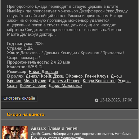
Преподобного Джада переводят в старую церковь в штате
НьюЙорк где проповедует монсеньор Джефферсон Уикс Джаду
не удаётся найти общий язык с Уиксом и прихожанам Вскоре
закончив очередную проповедь монсеньор удаляется
в церковные покои а спустя тридцать секунд его находят
мёртвым Свидетелями произошедшего оказались набожная
Марта Делакруа доктор...
Год выпуска:
2025
Страна:
США
Жанр:
Детективы / Драмы / Комедии / Криминал / Триллеры /
Скоро премьера / .
Продолжительность:
2 ч 20 мин
Качество:
WEB-DL
Режиссер:
Райан Джонсон
В ролях:
Дэниэл Крэйг
,
Джош О'Коннор
,
Гленн Клоуз
,
Джош
Бролин
,
Мила Кунис
,
Джереми Реннер
,
Керри Вашингтон
,
Эндрю
Скотт
,
Кейли Спейни
,
Дэрил Маккормак
13-12-2025, 17:00
Скоро на киного
Аватар: Пламя и пепел
Джейк Салли Нейтири и их дети переживают смерть Нетейама
Противостояние с корпорацией...