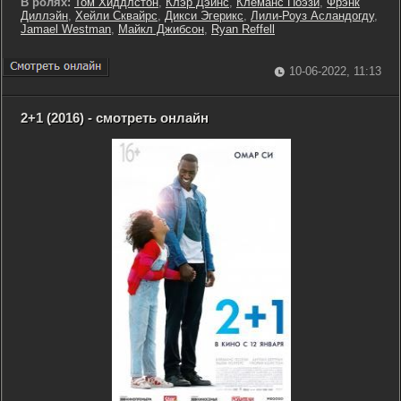
В ролях:
Том Хиддлстон
,
Клэр Дэйнс
,
Клеманс Поэзи
,
Фрэнк
Диллэйн
,
Хейли Сквайрс
,
Дикси Эгерикс
,
Лили-Роуз Асландогду
,
Jamael Westman
,
Майкл Джибсон
,
Ryan Reffell
10-06-2022, 11:13
2+1 (2016) - смотреть онлайн