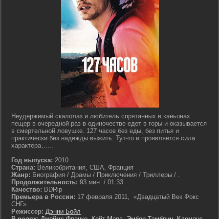
Неудержимый скалолаз и любитель спрятанных в каньонах
пещер в очередной раз в одиночестве едет в горы и оказывается
в смертельной ловушке. 127 часов без еды, без питья и
практически без надежды выжить. Тут-то и проявляется сила
характера…...
Год выпуска:
2010
Страна:
Великобритания, США, Франция
Жанр:
Биография / Драмы / Приключения / Триллеры / .
Продолжительность:
93 мин. / 01:33
Качество:
BDRip
Премьера в России:
17 февраля 2011, «Двадцатый Век Фокс
СНГ»
Режиссер:
Дэнни Бойл
В ролях:
Джеймс Франко
,
Кейт Мара
,
Эмбер Тэмблин
,
Клеманс