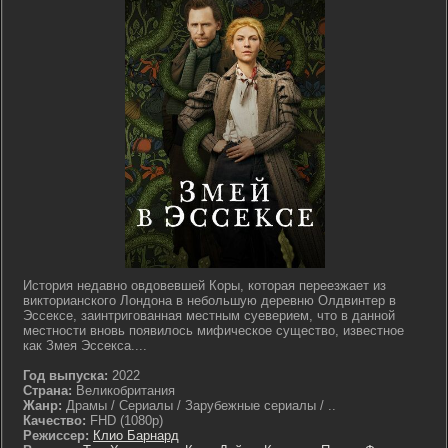
История недавно овдовевшей Коры, которая переезжает из
викторианского Лондона в небольшую деревню Олдвинтер в
Эссексе, заинтригованная местным суеверием, что в данной
местности вновь появилось мифическое существо, известное
как Змея Эссекса....
Год выпуска:
2022
Страна:
Великобритания
Жанр:
Драмы / Сериалы / Зарубежные сериалы / ..
Качество:
FHD (1080p)
Режиссер:
Клио Барнард