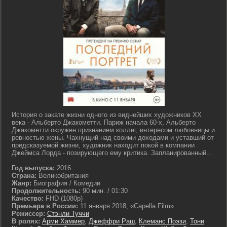
История о закате жизни одного из виднейших художников ХХ
века - Альберто Джакометти. Париж начала 60-х, Альберто
Джакометти окружен признанием коллег, интересом любовницы и
ревностью жены. Чахнущий над своими доходами и уставший от
предсказуемой жизни, художник находит покой в компании
Джеймса Лорда - позирующего ему критика. Запланированный...
Год выпуска:
2016
Страна:
Великобритания
Жанр:
Биография / Комедии
Продолжительность:
90 мин. / 01:30
Качество:
FHD (1080p)
Премьера в России:
11 января 2018, «Capella Film»
Режиссер:
Стэнли Туччи
В ролях:
Арми Хаммер
,
Джеффри Раш
,
Клеманс Поэзи
,
Тони