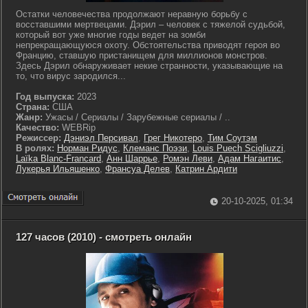
Остатки человечества продолжают неравную борьбу с
восставшими мертвецами. Дэрил – человек с тяжелой судьбой,
который вот уже многие годы ведет на зомби
непрекращающуюся охоту. Обстоятельства приводят героя во
Францию, ставшую пристанищем для миллионов монстров.
Здесь Дэрил обнаруживает некие странности, указывающие на
то, что вирус зародился...
Год выпуска:
2023
Страна:
США
Жанр:
Ужасы / Сериалы / Зарубежные сериалы / ..
Качество:
WEBRip
Режиссер:
Дэниэл Персивал
,
Грег Никотеро
,
Тим Соутэм
В ролях:
Норман Ридус
,
Клеманс Поэзи
,
Louis Puech Scigliuzzi
,
Laïka Blanc-Francard
,
Анн Шаррье
,
Ромэн Леви
,
Адам Нагаитис
,
Лукерья Ильяшенко
,
Франсуа Делев
,
Катрин Ардити
20-10-2025, 01:34
127 часов (2010) - смотреть онлайн