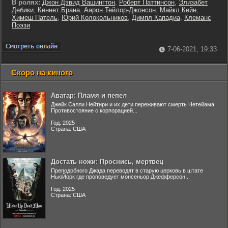
В ролях:
Джон Дэвид Вашингтон
,
Роберт Паттинсон
,
Элизабет
Дебики
,
Кеннет Брана
,
Аарон Тейлор-Джонсон
,
Майкл Кейн
,
Химеш Патель
,
Юрий Колокольников
,
Димпл Кападиа
,
Клеманс
Поэзи
7-06-2021, 19:33
Скоро на киного
Аватар: Пламя и пепел
Джейк Салли Нейтири и их дети переживают смерть Нетейама
Противостояние с корпорацией...
Год: 2025
Страна: США
Достать ножи: Проснись, мертвец
Преподобного Джада переводят в старую церковь в штате
НьюЙорк где проповедует монсеньор Джефферсон...
Год: 2025
Страна: США