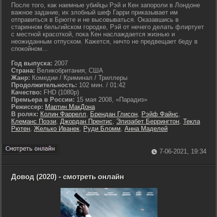
После того, как наемные убийцы Рэй и Кен запороли в Лондоне
важное задание, их злобный шеф Гарри приказывает им
отправиться в Брюгге и не высовываться. Оказавшись в
старинном бельгийском городке, Рэй от нечего делать флиртует
с местной красоткой, пока Кен наслаждается жизнью и
неожиданным отпуском. Кажется, ничто не предвещает беду в
спокойном...
Год выпуска:
2007
Страна:
Великобритания, США
Жанр:
Комедии / Криминал / Триллеры
Продолжительность:
102 мин. / 01:42
Качество:
FHD (1080p)
Премьера в России:
15 мая 2008, «Парадиз»
Режиссер:
Мартин МакДона
В ролях:
Колин Фаррелл
,
Брендан Глисон
,
Рэйф Файнс
,
Клеманс Поэзи
,
Джордан Прентис
,
Элизабет Беррингтон
,
Текла
Рютен
,
Желько Иванек
,
Руди Бломм
,
Анна Маделей
7-06-2021, 19:34
Довод (2020) - смотреть онлайн