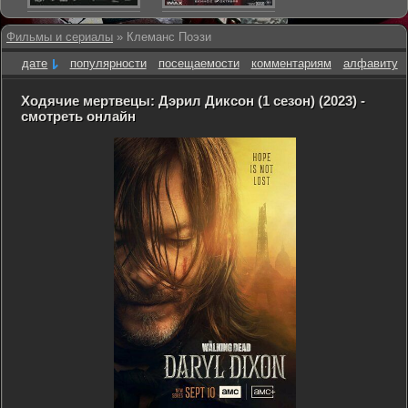
Фильмы и сериалы
» Клеманс Поэзи
дате
популярности
посещаемости
комментариям
алфавиту
Ходячие мертвецы: Дэрил Диксон (1 сезон) (2023) -
смотреть онлайн