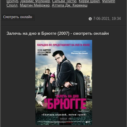
Шэлуб
,
Джеймс Фолкнер
,
Сильви Тестю
,
Керри Шейл
,
Филипп
Сполл
,
Мартин Мейджер
,
Аттила Дж. Керекеш
7-06-2021, 19:34
Залечь на дно в Брюгге (2007) - смотреть онлайн