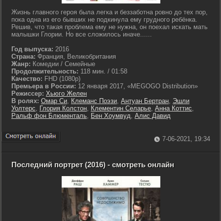
Жизнь главного героя была легка и беззаботна ровно до тех пор,
пока одна из его бывших не подкинула ему грудного ребёнка.
Решив, что такая проблема ему не нужна, он поехал искать мать
малышки Глории. Но все сложилось иначе......
Год выпуска:
2016
Страна:
Франция, Великобритания
Жанр:
Комедии / Семейные
Продолжительность:
118 мин. / 01:58
Качество:
FHD (1080p)
Премьера в России:
12 января 2017, «MEGOGO Distribution»
Режиссер:
Хьюго Желен
В ролях:
Омар Си
,
Клеманс Поэзи
,
Антуан Бертран
,
Эшли
Уолтерс
,
Глория Колстон
,
Клементин Селарье
,
Анна Коттис
,
Ральф фон Блюменталь
,
Бен Хоумвуд
,
Алис Давид
7-06-2021, 19:34
Последний портрет (2016) - смотреть онлайн