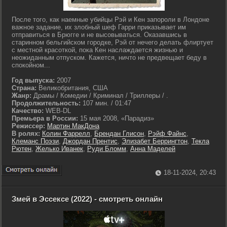
После того, как наемные убийцы Рэй и Кен запороли в Лондоне
важное задание, их злобный шеф Гарри приказывает им
отправиться в Брюгге и не высовываться. Оказавшись в
старинном бельгийском городке, Рэй от нечего делать флиртует
с местной красоткой, пока Кен наслаждается жизнью и
неожиданным отпуском. Кажется, ничто не предвещает беду в
спокойном...
Год выпуска:
2007
Страна:
Великобритания, США
Жанр:
Драмы / Комедии / Криминал / Триллеры / .
Продолжительность:
107 мин. / 01:47
Качество:
WEB-DL
Премьера в России:
15 мая 2008, «Парадиз»
Режиссер:
Мартин МакДона
В ролях:
Колин Фаррелл
,
Брендан Глисон
,
Рэйф Файнс
,
Клеманс Поэзи
,
Джордан Прентис
,
Элизабет Беррингтон
,
Текла
Рютен
,
Желько Иванек
,
Руди Бломм
,
Анна Маделей
18-11-2024, 20:43
Змей в Эссексе (2022) - смотреть онлайн