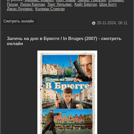
Поэзи
,
Лиззи Каплан
,
Трит Уильямс
,
Кейт Бёртон
,
Шон Ботт
,
Джон Лоуренс
,
Колман Стингер
20-11-2024, 06:11
Залечь на дно в Брюгге / In Bruges (2007) - смотреть
онлайн