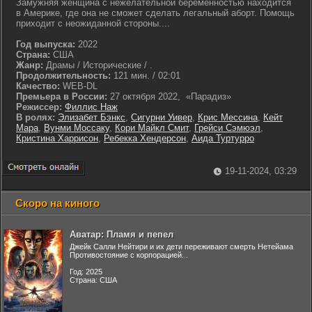
Замужняя женщина с нежелательной беременностью находится
в Америке, где она не сможет сделать легальный аборт. Помощь
приходит с неожиданной стороны....
Год выпуска:
2022
Страна:
США
Жанр:
Драмы / Исторические / .
Продолжительность:
121 мин. / 02:01
Качество:
WEB-DL
Премьера в России:
27 октября 2022, «Парадиз»
Режиссер:
Филлис Наж
В ролях:
Элизабет Бэнкс
,
Сигурни Уивер
,
Крис Мессина
,
Кейт
Мара
,
Вунми Моссаку
,
Кори Майкл Смит
,
Грейси Сэмюэл
,
Кристина Харрисон
,
Ребекка Хендерсон
,
Аида Туртурро
19-11-2024, 03:29
Скоро на киного
Аватар: Пламя и пепел
Джейк Салли Нейтири и их дети переживают смерть Нетейама
Противостояние с корпорацией...
Год: 2025
Страна: США