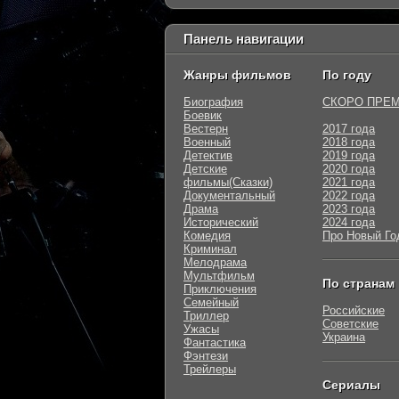
Панель навигации
Жанры фильмов
По году
Биография
СКОРО ПРЕ
Боевик
Вестерн
2017 года
Военный
2018 года
Детектив
2019 года
Детские
2020 года
фильмы(Сказки)
2021 года
Документальный
2022 года
Драма
2023 года
Исторический
2024 года
Комедия
Про Новый Го
Криминал
Мелодрама
Мультфильм
По странам
Приключения
Семейный
Российские
Триллер
Советские
Ужасы
Украина
Фантастика
Фэнтези
Трейлеры
Сериалы