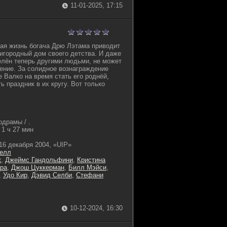
11-01-2025, 17:15
ая жизнь богача Дрю Лэтама приводит
ригородный дом своего детства. И даже
селён теперь другими людьми, не может
ение. За солидное вознаграждение
 Валко на время стать его роднёй,
ь праздник в их кругу. Вот только
драмы / .
1 ч 27 мин
16 декабря 2004, «UIP»
елл
к
,
Джеймс Гандольфини
,
Кристина
ара
,
Джош Цуккерман
,
Билл Мэйси
,
,
Удо Кир
,
Дэвид Селби
,
Стефани
10-12-2024, 16:30