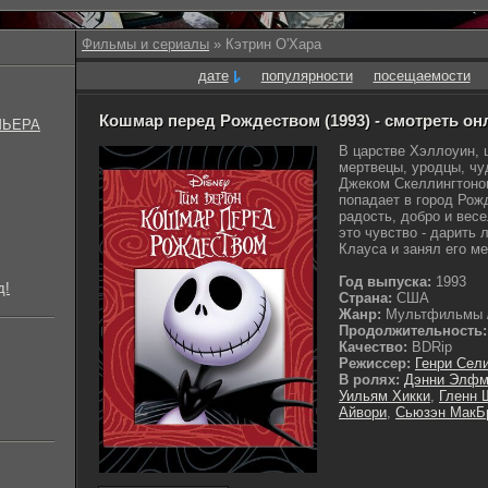
Фильмы и сериалы
» Кэтрин О'Хара
дате
популярности
посещаемости
Кошмар перед Рождеством (1993) - смотреть он
МЬЕРА
В царстве Хэллоуин, 
мертвецы, уродцы, чу
Джеком Скеллингтоно
попадает в город Рожд
радость, добро и вес
это чувство - дарить 
Клауса и занял его мес
Год выпуска:
1993
д!
Страна:
США
Жанр:
Мультфильмы / 
Продолжительность:
Качество:
BDRip
Режиссер:
Генри Сел
В ролях:
Дэнни Элфм
Уильям Хикки
,
Гленн 
Айвори
,
Сьюзэн МакБ