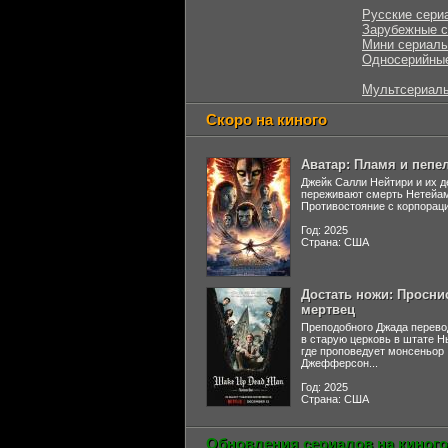
Русские сери
Зарубежные 
Мини сериал
Односерийны
Мультсериал
Скоро на киного
Аватар: Пламя и пепе
Джейк Салли Нейтири и их д
переживают смерть Нетейа
Противостояние с корпораци
Год: 2025
Страна: США
Достать ножи: Просни
мертвец
Преподобного Джада перево
в старую церковь в штате 
где проповедует монсеньор
Джефферсон...
Год: 2025
Страна: США
Обновления сериалов на киного