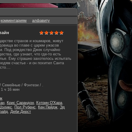
комментариям
алфавиту
лайн
царстве страхов и кошмаров, живут
довища во главе с царем ужасов
м. Под рождество Джек случайно
ества, где узнает, что где-то есть
елье. Ему страшно захотелось испытать
людям счастье - и он похитил Санта
то....
Семейные / Фэнтези / .
1 ч 16 мин
ик
ан
,
Крис Сарандон
,
Кэтрин О'Хара
,
Шэдикс
,
Пол Рубенс
,
Кен Пейдж
,
Эд
райд
,
Деби Дерст