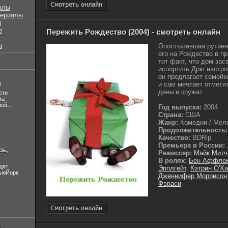
алы
сериалы
ы
е
Пережить Рождество (2004) - смотреть онлайн
ы
Опостылевшая рутинн
его на Рождество в п
тот факт, что дом за
испортить Дрю настро
он предлагает семейке
л
и сам мечтает отметит
деньги кружат...
ети
ма
ей...
Год выпуска:
2004
Страна:
США
Жанр:
Комедии / Мело
Продолжительность:
Качество:
BDRip
Премьера в России:
сь,
Режиссер:
Майк Митч
В ролях:
Бен Аффле
дят
Эпплгейт
,
Кэтрин О'Х
НьюЙорк
Дженнифер Моррисон
Фэраси