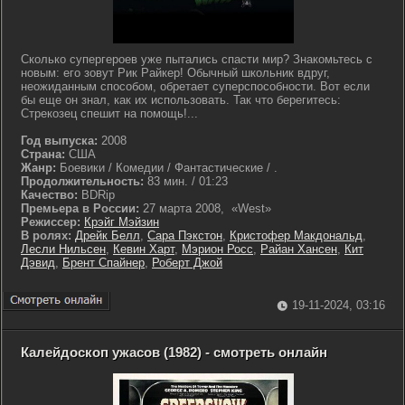
Сколько супергероев уже пытались спасти мир? Знакомьтесь с
новым: его зовут Рик Райкер! Обычный школьник вдруг,
неожиданным способом, обретает суперспособности. Вот если
бы еще он знал, как их использовать. Так что берегитесь:
Стрекозец спешит на помощь!...
Год выпуска:
2008
Страна:
США
Жанр:
Боевики / Комедии / Фантастические / .
Продолжительность:
83 мин. / 01:23
Качество:
BDRip
Премьера в России:
27 марта 2008, «West»
Режиссер:
Крэйг Мэйзин
В ролях:
Дрейк Белл
,
Сара Пэкстон
,
Кристофер Макдональд
,
Лесли Нильсен
,
Кевин Харт
,
Мэрион Росс
,
Райан Хансен
,
Кит
Дэвид
,
Брент Спайнер
,
Роберт Джой
19-11-2024, 03:16
Калейдоскоп ужасов (1982) - смотреть онлайн