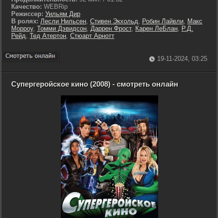
Качество:
WEBRip
Режиссер:
Уильям Дир
В ролях:
Лесли Нильсен
,
Стивен Экхольд
,
Робин Лайвли
,
Макс
Морроу
,
Томми Дэвидсон
,
Даррен Фрост
,
Карен ЛеБлан
,
Р.Д.
Рейд
,
Тед Атертон
,
Стюарт Арнотт
19-11-2024, 03:25
Супергеройское кино (2008) - смотреть онлайн