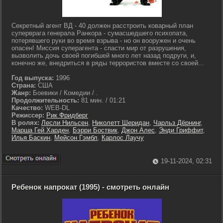
Секретный агент ВД - 40 должен расстроить коварный план
суперврага генерала Ранкора - сумасшедшего психопата,
потерявшего руки во время взрыва - но он вооружен и очень
опасен! Миссия суперагента - спасти мир от разрушения,
вызволить дочь своей погибшей много лет назад подруги, и,
конечно же, внедриться в ряды террористов вместе со своей...
Год выпуска:
1996
Страна:
США
Жанр:
Боевики / Комедии / .
Продолжительность:
81 мин. / 01:21
Качество:
WEB-DL
Режиссер:
Рик Фридберг
В ролях:
Лесли Нильсен
,
Николетт Шеридан
,
Чарльз Дёрнинг
,
Марша Гей Харден
,
Бэрри Боствик
,
Джон Алес
,
Энди Гриффит
,
Илья Баскин
,
Мейсон Гэмбл
,
Карлос Лаучу
19-11-2024, 02:31
Ребенок напрокат (1995) - смотреть онлайн