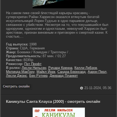
На самом пике своей блестящей карьеры красавец -
суперскрипач Райан Харрисон оказался втянутым богатой
искусительницей Лорен Гудхью в одно паршивое дельце,
связанное с убийством. Несмотря на то, что покушавшийся был
одноруким, одноногим и одноглазым, невезучий Харрисон был
арестован, признан виновным и приговорен к смертной казни. К
счастью,...
Год выпуска:
1998
Страна:
США, Германия
Жанр:
Боевики / Комедии / Триллеры / .
Продолжительность:
87 мин. / 01:27
Качество:
BDRip
Режиссер:
Пэт Профт
В ролях:
Лесли Нильсен
,
Ричард Кренна
,
Келли ЛеБрок
,
Мелинда МакГроу
,
Майкл Йорк
,
Сандра Бернхард
,
Аарон Перл
,
Лесли Джонс
,
Бен Рэтнер
,
Джерард Планкет
21-11-2024, 05:36
Каникулы Санта Клауса (2000) - смотреть онлайн