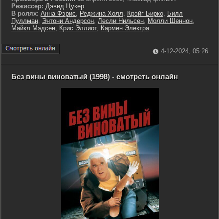
Режиссер:
Дэвид Цукер
В ролях:
Анна Фэрис
,
Реджина Холл
,
Крэйг Бирко
,
Билл
Пуллман
,
Энтони Андерсон
,
Лесли Нильсен
,
Молли Шеннон
,
Майкл Мэдсен
,
Крис Эллиот
,
Кармен Электра
4-12-2024, 05:26
Без вины виноватый (1998) - смотреть онлайн