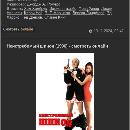
Режиссер:
Джордж А. Ромеро
В ролях:
Хэл Холбрук
,
Эдриенн Барбо
,
Фриц Уивер
,
Лесли
Нильсен
,
Кэрри Най
,
Э. Г. Маршалл
,
Вивека Линдфорс
,
Эд
Харрис
,
Тед Дэнсон
,
Стивен Кинг
19-11-2024, 02:42
Неистребимый шпион (1996) - смотреть онлайн