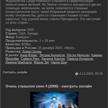
Журналистка Синди Кэмпбелл становится свидетельницей
необъяснимых явлений. На Землю готовится высадиться десант
зловещих инопланетян, на полях появляются странные
концентрические круги, некий Избранный пророчит нехорошее
всему человечеству, дети со странными глазами пугают
взрослых, под угрозой жизнь самого Президента. Зло наступает
со всех сторон....
Год выпуска:
2003
Страна:
США, Канада
Жанр:
Комедии / .
Продолжительность:
1 ч 24 мин
Качество:
BDRip
Премьера в России:
25 декабря 2003, «West»
Режиссер:
Дэвид Цукер
В ролях:
Анна Фэрис
,
Энтони Андерсон
,
Лесли Нильсен
,
Камрин
Менхейм
,
Саймон Рекс
,
Джордж Карлин
,
Памела Андерсон
,
Дженни МакКарти
,
Марни Энг
,
Чарли Шин
4-12-2024, 05:26
Очень страшное кино 4 (2006) - смотреть онлайн