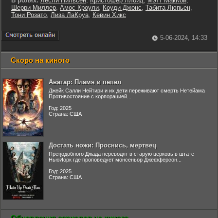
В ролях:
Лесли Нильсен
,
Кристофер Ллойд
,
Мэтт МакКой
,
Шерри Миллер
,
Амос Кроули
,
Коуди Джонс
,
Табита Люпьен
,
Тони Розато
,
Лиза ЛаКруа
,
Кевин Хикс
5-06-2024, 14:33
Скоро на киного
Аватар: Пламя и пепел
Джейк Салли Нейтири и их дети переживают смерть Нетейама
Противостояние с корпорацией...
Год: 2025
Страна: США
Достать ножи: Проснись, мертвец
Преподобного Джада переводят в старую церковь в штате
НьюЙорк где проповедует монсеньор Джефферсон...
Год: 2025
Страна: США
Обновления сериалов на киного