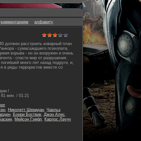
комментариям
алфавиту
 40 должен расстроить коварный план
Ранкора - сумасшедшего психопата,
ремя взрыва - но он вооружен и очень
гента - спасти мир от разрушения,
погибшей много лет назад подруги, и,
ся в ряды террористов вместе со
ии / .
81 мин. / 01:21
ерг
сен
,
Николетт Шеридан
,
Чарльз
арден
,
Бэрри Боствик
,
Джон Алес
,
Баскин
,
Мейсон Гэмбл
,
Карлос Лаучу