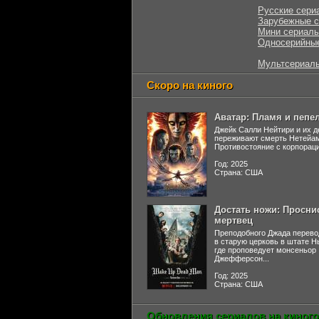
Русские сери
Зарубежные 
Мини сериал
Односерийны
Мультсериал
Скоро на киного
Аватар: Пламя и пепе
Джейк Салли Нейтири и их д
переживают смерть Нетейа
Противостояние с корпораци
Год: 2025
Страна: США
Достать ножи: Просни
мертвец
Преподобного Джада перево
в старую церковь в штате 
где проповедует монсеньор
Джефферсон...
Год: 2025
Страна: США
Обновления сериалов на киного