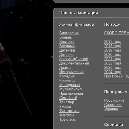
Панель навигации
Жанры фильмов
По году
Биография
СКОРО ПРЕ
Боевик
Вестерн
2017 года
Военный
2018 года
Детектив
2019 года
Детские
2020 года
фильмы(Сказки)
2021 года
Документальный
2022 года
Драма
2023 года
Исторический
2024 года
Комедия
Про Новый Го
Криминал
Мелодрама
Мультфильм
По странам
Приключения
Семейный
Российские
Триллер
Советские
Ужасы
Украина
Фантастика
Фэнтези
Трейлеры
Сериалы