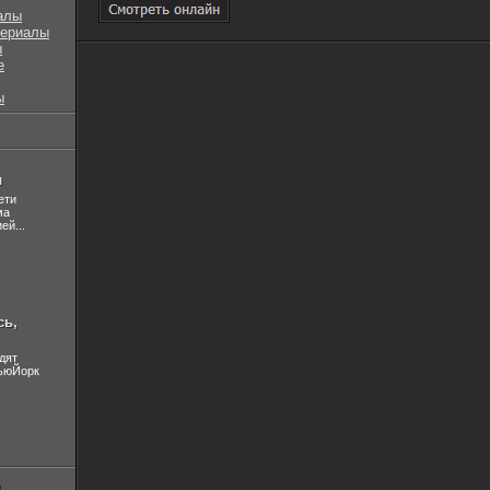
алы
сериалы
ы
е
ы
л
ети
ма
ей...
сь,
дят
НьюЙорк