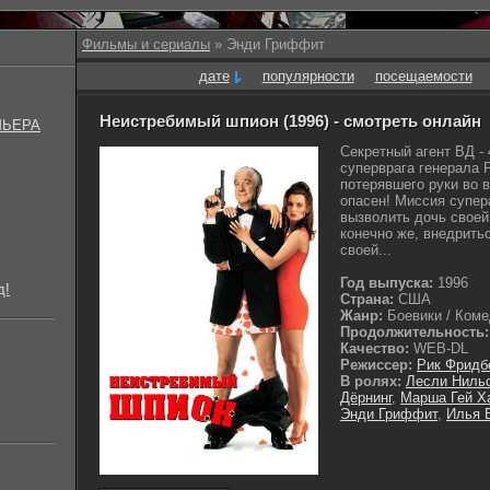
Фильмы и сериалы
» Энди Гриффит
дате
популярности
посещаемости
Неистребимый шпион (1996) - смотреть онлайн
МЬЕРА
Секретный агент ВД -
суперврага генерала 
потерявшего руки во в
опасен! Миссия супера
вызволить дочь своей 
конечно же, внедрить
своей...
Год выпуска:
1996
д!
Страна:
США
Жанр:
Боевики / Комед
Продолжительность:
Качество:
WEB-DL
Режиссер:
Рик Фридб
В ролях:
Лесли Ниль
Дёрнинг
,
Марша Гей Х
Энди Гриффит
,
Илья 