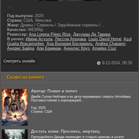
...
Год выпуска:
2024
Страна:
США, Мексика
Жанр:
Драмы / Сериалы / Зарубежные сериалы / ..
Качество:
WEBRip
Режиссер:
Ana Lorena Pérez Ríos
,
Джулиан Де Тавира
В ролях:
Ирене Асуэла
,
Лессли Аподака
,
Louis David Horné
,
Azul
Guaita Bracamontes
,
Ана Валерия Бесерриль
,
Andrea Chaparro
,
Андрес Байда
,
Ари Брикман
,
Анхелес Круз
,
Ángeles Cruz
9-12-2024, 00:35
Скоро на киного
Аватар: Пламя и пепел
Джейк Салли Нейтири и их дети переживают смерть Нетейама
Противостояние с корпорацией...
Год: 2025
Страна: США
Достать ножи: Проснись, мертвец
Преподобного Джада переводят в старую церковь в штате