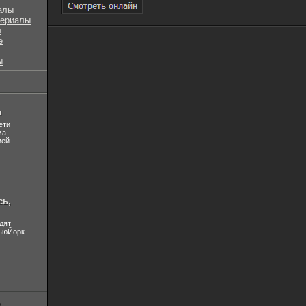
алы
сериалы
ы
е
ы
л
ети
ма
ей...
сь,
дят
НьюЙорк