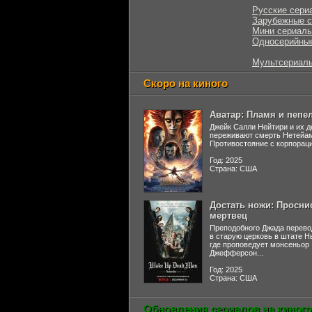
Русские сери
Зарубежные 
Мини сериал
Односерийны
Мультсериал
Скоро на киного
Аватар: Пламя и пепе
Джейк Салли Нейтири и их д
переживают смерть Нетейа
Противостояние с корпораци
Год: 2025
Страна: США
Достать ножи: Просни
мертвец
Преподобного Джада перево
в старую церковь в штате 
где проповедует монсеньор
Джефферсон...
Год: 2025
Страна: США
Обновления сериалов на киного