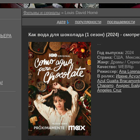
Фильмы и сериалы
» Louis David Horné
дате
популярности
посещаемости
Как вода для шоколада (1 сезон) (2024) - смотр
МЬЕРА
...
Год выпуска:
2024
Страна:
США, Мексик
Жанр:
Драмы / Сериал
Качество:
WEBRip
Режиссер:
Ana Lorena
В ролях:
Ирене Асуэ
Azul Guaita Bracamont
д!
Chaparro
,
Андрес Бай
Ángeles Cruz