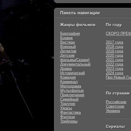
Панель навигации
Жанры фильмов
По году
Биография
СКОРО ПРЕ
Боевик
Вестерн
2017 года
Военный
2018 года
Детектив
2019 года
Детские
2020 года
фильмы(Сказки)
2021 года
Документальный
2022 года
Драма
2023 года
Исторический
2024 года
Комедия
Про Новый Го
Криминал
Мелодрама
Мультфильм
По странам
Приключения
Семейный
Российские
Триллер
Советские
Ужасы
Украина
Фантастика
Фэнтези
Трейлеры
Сериалы