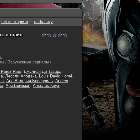
комментариям
алфавиту
еть онлайн
а
ы / Зарубежные сериалы / ..
 Pérez Ríos
,
Джулиан Де Тавира
ла
,
Лессли Аподака
,
Louis David Horné
,
es
,
Ана Валерия Бесерриль
,
Andrea
да
,
Ари Брикман
,
Анхелес Круз
,