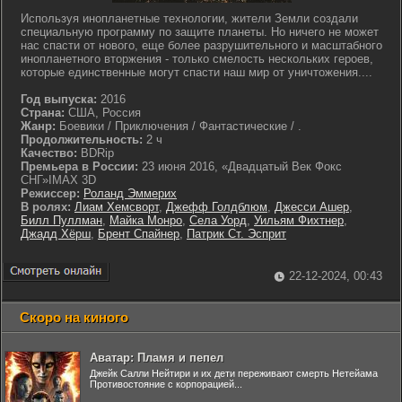
Используя инопланетные технологии, жители Земли создали
специальную программу по защите планеты. Но ничего не может
нас спасти от нового, еще более разрушительного и масштабного
инопланетного вторжения - только смелость нескольких героев,
которые единственные могут спасти наш мир от уничтожения....
Год выпуска:
2016
Страна:
США, Россия
Жанр:
Боевики / Приключения / Фантастические / .
Продолжительность:
2 ч
Качество:
BDRip
Премьера в России:
23 июня 2016, «Двадцатый Век Фокс
СНГ»IMAX 3D
Режиссер:
Роланд Эммерих
В ролях:
Лиам Хемсворт
,
Джефф Голдблюм
,
Джесси Ашер
,
Билл Пуллман
,
Майка Монро
,
Села Уорд
,
Уильям Фихтнер
,
Джадд Хёрш
,
Брент Спайнер
,
Патрик Ст. Эсприт
22-12-2024, 00:43
Скоро на киного
Аватар: Пламя и пепел
Джейк Салли Нейтири и их дети переживают смерть Нетейама
Противостояние с корпорацией...