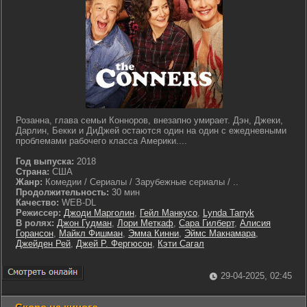
Розанна, глава семьи Конноров, внезапно умирает. Дэн, Джеки,
Дарлин, Бекки и ДиДжей остаются один на один с ежедневными
проблемами рабочего класса Америки....
Год выпуска:
2018
Страна:
США
Жанр:
Комедии / Сериалы / Зарубежные сериалы / ..
Продолжительность:
30 мин
Качество:
WEB-DL
Режиссер:
Джоди Марголин
,
Гейл Манкусо
,
Lynda Tarryk
В ролях:
Джон Гудман
,
Лори Меткаф
,
Сара Гилберт
,
Алисия
Горансон
,
Майкл Фишман
,
Эмма Кинни
,
Эймс Макнамара
,
Джейден Рей
,
Джей Р. Фергюсон
,
Кэти Сагал
29-04-2025, 02:45