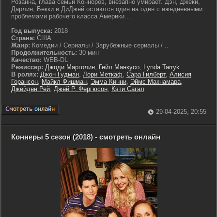
Розанна, глава семьи Конноров, внезапно умирает. Дэн, Джеки,
Дарлин, Бекки и ДиДжей остаются один на один с ежедневными
проблемами рабочего класса Америки....
Год выпуска:
2018
Страна:
США
Жанр:
Комедии / Сериалы / Зарубежные сериалы / ..
Продолжительность:
30 мин
Качество:
WEB-DL
Режиссер:
Джоди Марголин
,
Гейл Манкусо
,
Lynda Tarryk
В ролях:
Джон Гудман
,
Лори Меткаф
,
Сара Гилберт
,
Алисия
Горансон
,
Майкл Фишман
,
Эмма Кинни
,
Эймс Макнамара
,
Джейден Рей
,
Джей Р. Фергюсон
,
Кэти Сагал
29-04-2025, 20:55
Коннеры 5 сезон (2018) - смотреть онлайн