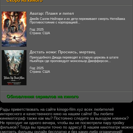
Скоро на киного
Аватар: Пламя и пепел
Джейк Салли Нейтири и их дети переживают смерть Нетейама
Противостояние с корпорацией...
Год: 2025
Страна: США
Достать ножи: Проснись, мертвец
Преподобного Джада переводят в старую церковь в штате
НьюЙорк где проповедует монсеньор Джефферсон...
Год: 2025
Страна: США
Обновления сериалов на киного
Рады приветствовать на сайте kinogo-film.xyz всех любителей
интересного и качественного кино на нашем сайте! Вы любите
кинематограф также как мы? Постоянно следите за выходом новинок?
Не проходит ни одного вечера, чтобы вы не посмотрели пару-тройку
фильмов? Тогда вы пришли точно по адресу! В нашем кинотеатре можно
смотреть фильмы онлайн бесплатно и без каких-либо ограничений!