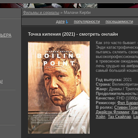
Фильмы и сериалы
» Малачи Кирби
дате
популярности
посещаемости
Точка кипения (2021) - смотреть онлайн
МЬЕРА
Как это часто бывает
Энди катастрофически
пытаясь склеить свою
высокопрофессиональ
в тревожном ожидании 
лечь грудью на амбра
самый большой кошма
Год выпуска:
2021
д!
Страна:
Великобрита
Жанр:
Драмы / Триллер
Продолжительность:
Качество:
FHD (1080p
Режиссер:
Фил Баран
В ролях:
Стивен Грэм
Джейсон Флеминг
,
Хан
Хойл
,
Таз Скайлар
,
La