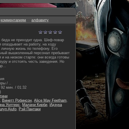
комментариям
алфавиту
 - беда не приходит одна. Шеф-повар
 опаздывает на работу, на ходу
 личную жизнь по телефону. Его
ный вышколенный персонал пребывает
и на низком старте: они всегда готовы
зуру и отстоять честь заведения. Но
р...
ния
ы / ..
92 мин. / 01:32
)
тини
,
Винетт Робинсон
,
Alice May Feetham
,
на Уолтерс
,
Малачи Кирби
,
Идзука
uryn Ajufo
,
Рэй Пантаки