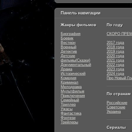
Панель навигации
Жанры фильмов
По году
Биография
СКОРО ПРЕ
Боевик
Вестерн
2017 года
Военный
2018 года
Детектив
2019 года
Детские
2020 года
фильмы(Сказки)
2021 года
Документальный
2022 года
Драма
2023 года
Исторический
2024 года
Комедия
Про Новый Го
Криминал
Мелодрама
Мультфильм
По странам
Приключения
Семейный
Российские
Триллер
Советские
Ужасы
Украина
Фантастика
Фэнтези
Трейлеры
Сериалы