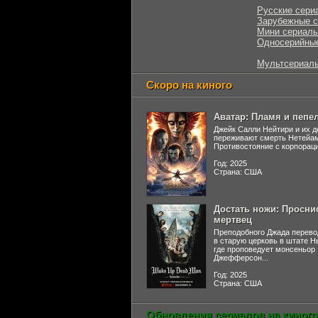
Русские сери
Зарубежные 
Мини сериал
Односерийны
Мультсериал
Скоро на киного
Аватар: Пламя и пепе
Джейк Салли Нейтири и их д
переживают смерть Нетейа
Противостояние с корпораци
Год: 2025
Страна: США
Достать ножи: Просни
мертвец
Преподобного Джада перево
в старую церковь в штате 
где проповедует монсеньор
Джефферсон...
Год: 2025
Страна: США
Обновления сериалов на киного