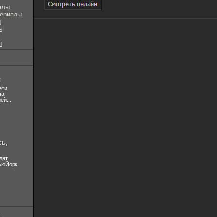
алы
сериалы
ы
е
ы
л
ети
ма
ей...
сь,
дят
НьюЙорк