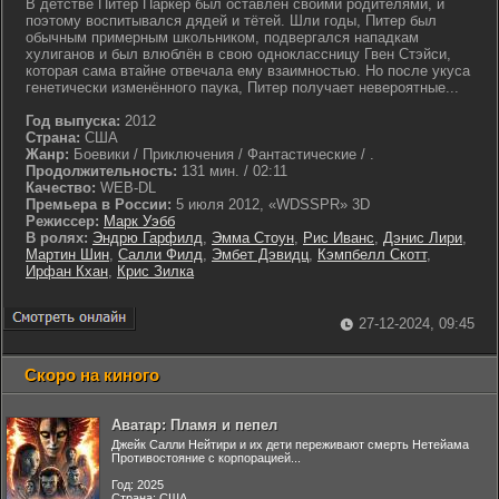
В детстве Питер Паркер был оставлен своими родителями, и
поэтому воспитывался дядей и тётей. Шли годы, Питер был
обычным примерным школьником, подвергался нападкам
хулиганов и был влюблён в свою одноклассницу Гвен Стэйси,
которая сама втайне отвечала ему взаимностью. Но после укуса
генетически изменённого паука, Питер получает невероятные...
Год выпуска:
2012
Страна:
США
Жанр:
Боевики / Приключения / Фантастические / .
Продолжительность:
131 мин. / 02:11
Качество:
WEB-DL
Премьера в России:
5 июля 2012, «WDSSPR» 3D
Режиссер:
Марк Уэбб
В ролях:
Эндрю Гарфилд
,
Эмма Стоун
,
Рис Иванс
,
Дэнис Лири
,
Мартин Шин
,
Салли Филд
,
Эмбет Дэвидц
,
Кэмпбелл Скотт
,
Ирфан Кхан
,
Крис Зилка
27-12-2024, 09:45
Скоро на киного
Аватар: Пламя и пепел
Джейк Салли Нейтири и их дети переживают смерть Нетейама
Противостояние с корпорацией...
Год: 2025
Страна: США