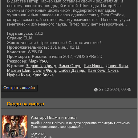
В детстве Питер Паркер был оставлен своими родителями, и
поэтому воспитывался дядей и тётей. Шли годы, Питер был
обычным примерным школьником, подвергался нападкам
хулиганов и был влюблён в свою одноклассницу Гвен Стэйси,
которая сама втайне отвечала ему взаимностью. Но после укуса
генетически изменённого паука, Питер получает невероятные...
Год выпуска:
2012
Страна:
США
Жанр:
Боевики / Приключения / Фантастические / .
Продолжительность:
131 мин. / 02:11
Качество:
WEB-DL
Премьера в России:
5 июля 2012, «WDSSPR» 3D
Режиссер:
Марк Уэбб
В ролях:
Эндрю Гарфилд
,
Эмма Стоун
,
Рис Иванс
,
Дэнис Лири
,
Мартин Шин
,
Салли Филд
,
Эмбет Дэвидц
,
Кэмпбелл Скотт
,
Ирфан Кхан
,
Крис Зилка
27-12-2024, 09:45
Скоро на киного
Аватар: Пламя и пепел
Джейк Салли Нейтири и их дети переживают смерть Нетейама
Противостояние с корпорацией...
Год: 2025
Страна: США