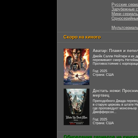
Русские сери
Зарубежные 
Мини сериал
Односерийны
Мультсериал
Скоро на киного
Аватар: Пламя и пепе
Джейк Салли Нейтири и их д
переживают смерть Нетейа
Противостояние с корпораци
Год: 2025
Страна: США
Достать ножи: Просни
мертвец
Преподобного Джада перево
в старую церковь в штате 
где проповедует монсеньор
Джефферсон...
Год: 2025
Страна: США
Обновления сериалов на киного