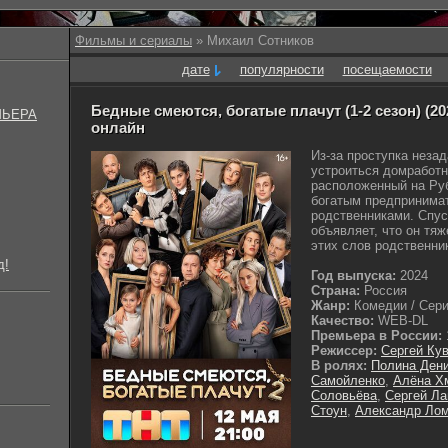
Фильмы и сериалы
» Михаил Сотников
дате
популярности
посещаемости
Бедные смеются, богатые плачут (1-2 сезон) (20
МЬЕРА
онлайн
Из-за проступка неза
устроиться домработн
расположенный на Руб
богатым предпринима
родственниками. Спус
объявляет, что он тя
этих слов родственник
д!
Год выпуска:
2024
Страна:
Россия
Жанр:
Комедии / Сериа
Качество:
WEB-DL
Премьера в России:
Режиссер:
Сергей Ку
В ролях:
Полина Ден
Самойленко
,
Алёна Х
Соловьёва
,
Сергей Л
Стоун
,
Александр Ло