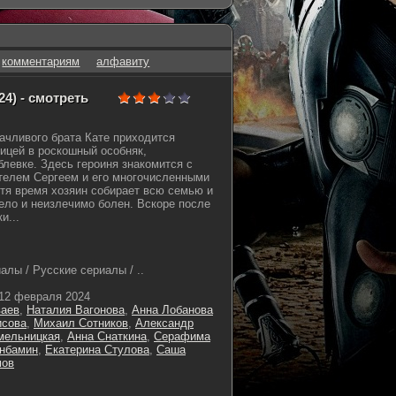
комментариям
алфавиту
24) - смотреть
дачливого брата Кате приходится
ицей в роскошный особняк,
левке. Здесь героиня знакомится с
телем Сергеем и его многочисленными
тя время хозяин собирает всю семью и
жело и неизлечимо болен. Вскоре после
и...
лы / Русские сериалы / ..
12 февраля 2024
ваев
,
Наталия Вагонова
,
Анна Лобанова
исова
,
Михаил Сотников
,
Александр
мельницкая
,
Анна Снаткина
,
Серафима
анбамин
,
Екатерина Стулова
,
Саша
мов