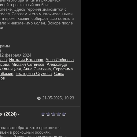
дачливого брата Кате приходится
ицей в роскошный особняк,
левке. Здесь героиня знакомится с
телем Сергеем и его многочисленными
тя время хозяин собирает всю семью и
жело и неизлечимо болен. Вскоре после
и...
драмы
)
12 февраля 2024
ваев
,
Наталия Вагонова
,
Анна Лобанова
исова
,
Михаил Сотников
,
Александр
мельницкая
,
Анна Снаткина
,
Серафима
анбамин
,
Екатерина Стулова
,
Саша
мов
21-05-2025, 10:23
 (2024) -
дачливого брата Кате приходится
ицей в роскошный особняк,
левке. Здесь героиня знакомится с