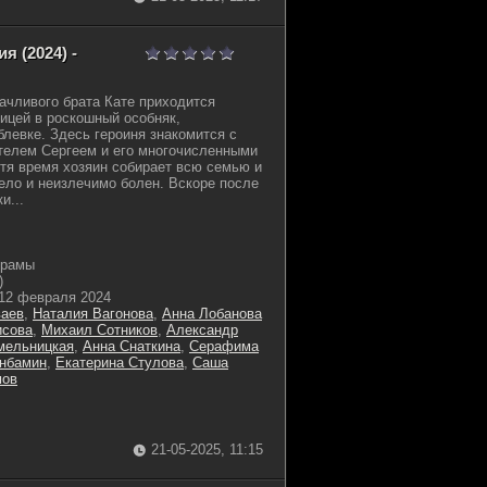
я (2024) -
дачливого брата Кате приходится
ицей в роскошный особняк,
левке. Здесь героиня знакомится с
телем Сергеем и его многочисленными
тя время хозяин собирает всю семью и
жело и неизлечимо болен. Вскоре после
и...
драмы
)
12 февраля 2024
ваев
,
Наталия Вагонова
,
Анна Лобанова
исова
,
Михаил Сотников
,
Александр
мельницкая
,
Анна Снаткина
,
Серафима
анбамин
,
Екатерина Стулова
,
Саша
мов
21-05-2025, 11:15