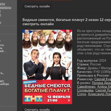
алы
сериалы
ы
е
Бедные смеются, богатые плачут 2 сезон 12 сери
ы
смотреть онлайн
Из-за проступка неза
устроиться домработн
расположенный на Руб
л
богатым предпринима
ети
родственниками. Спус
ма
объявляет, что он тя
ей...
этих слов родственник
Год выпуска:
2024
Страна:
Россия
Жанр:
Драмы / Мело
Качество:
FHD (1080p
сь,
Премьера в России:
Режиссер:
Сергей Ку
дят
В ролях:
Полина Ден
НьюЙорк
Самойленко
,
Алёна Х
Соловьёва
,
Сергей Л
Стоун
,
Александр Ло