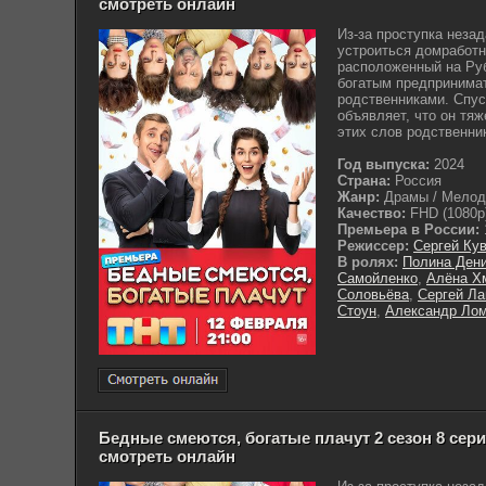
смотреть онлайн
Из-за проступка неза
устроиться домработн
расположенный на Руб
богатым предпринима
родственниками. Спус
объявляет, что он тя
этих слов родственник
Год выпуска:
2024
Страна:
Россия
Жанр:
Драмы / Мело
Качество:
FHD (1080p
Премьера в России:
Режиссер:
Сергей Ку
В ролях:
Полина Ден
Самойленко
,
Алёна Х
Соловьёва
,
Сергей Л
Стоун
,
Александр Ло
Бедные смеются, богатые плачут 2 сезон 8 серия
смотреть онлайн