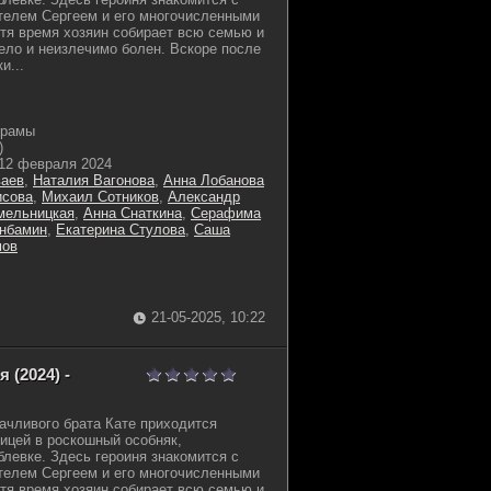
телем Сергеем и его многочисленными
тя время хозяин собирает всю семью и
жело и неизлечимо болен. Вскоре после
и...
драмы
)
12 февраля 2024
ваев
,
Наталия Вагонова
,
Анна Лобанова
исова
,
Михаил Сотников
,
Александр
мельницкая
,
Анна Снаткина
,
Серафима
анбамин
,
Екатерина Стулова
,
Саша
мов
21-05-2025, 10:22
 (2024) -
дачливого брата Кате приходится
ицей в роскошный особняк,
левке. Здесь героиня знакомится с
телем Сергеем и его многочисленными
тя время хозяин собирает всю семью и