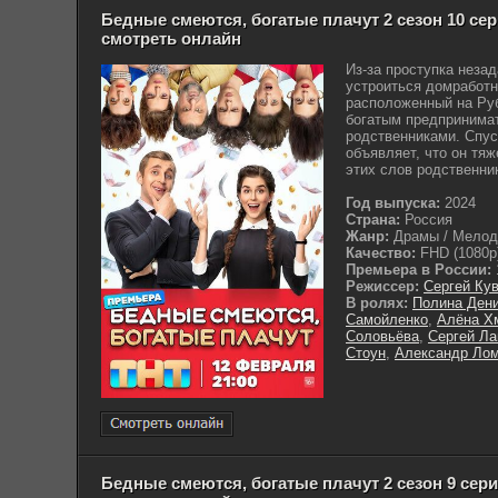
Бедные смеются, богатые плачут 2 сезон 10 сери
смотреть онлайн
Из-за проступка неза
устроиться домработн
расположенный на Руб
богатым предпринима
родственниками. Спус
объявляет, что он тя
этих слов родственник
Год выпуска:
2024
Страна:
Россия
Жанр:
Драмы / Мело
Качество:
FHD (1080p
Премьера в России:
Режиссер:
Сергей Ку
В ролях:
Полина Ден
Самойленко
,
Алёна Х
Соловьёва
,
Сергей Л
Стоун
,
Александр Ло
Бедные смеются, богатые плачут 2 сезон 9 серия