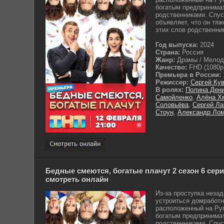
богатым предпринима
родственниками. Спус
объявляет, что он тя
этих слов родственник
Год выпуска:
2024
Страна:
Россия
Жанр:
Драмы / Мело
Качество:
FHD (1080p
Премьера в России:
Режиссер:
Сергей Ку
В ролях:
Полина Ден
Самойленко
,
Алёна Х
Соловьёва
,
Сергей Л
Стоун
,
Александр Ло
Бедные смеются, богатые плачут 2 сезон 6 серия
смотреть онлайн
Из-за проступка неза
устроиться домработн
расположенный на Руб
богатым предпринима
родственниками. Спус