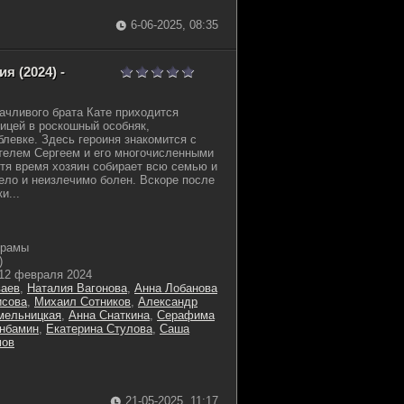
6-06-2025, 08:35
я (2024) -
дачливого брата Кате приходится
ицей в роскошный особняк,
левке. Здесь героиня знакомится с
телем Сергеем и его многочисленными
тя время хозяин собирает всю семью и
жело и неизлечимо болен. Вскоре после
и...
драмы
)
12 февраля 2024
ваев
,
Наталия Вагонова
,
Анна Лобанова
исова
,
Михаил Сотников
,
Александр
мельницкая
,
Анна Снаткина
,
Серафима
анбамин
,
Екатерина Стулова
,
Саша
мов
21-05-2025, 11:17