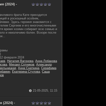
я (2024) -
дачливого брата Кате приходится
ицей в роскошный особняк,
левке. Здесь героиня знакомится с
телем Сергеем и его многочисленными
тя время хозяин собирает всю семью и
жело и неизлечимо болен. Вскоре после
и...
драмы
)
12 февраля 2024
ваев
,
Наталия Вагонова
,
Анна Лобанова
исова
,
Михаил Сотников
,
Александр
мельницкая
,
Анна Снаткина
,
Серафима
анбамин
,
Екатерина Стулова
,
Саша
мов
21-05-2025, 11:15
 (2024) -