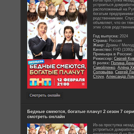
Из-за проступка неза
устроиться домработн
расположенный на Руб
богатым предпринима
родственниками. Спус
объявляет, что он тя
этих слов родственник
Год выпуска:
2024
Страна:
Россия
Жанр:
Драмы / Мело
Качество:
FHD (1080p
Премьера в России:
Режиссер:
Сергей Ку
В ролях:
Полина Ден
Самойленко
,
Алёна Х
Соловьёва
,
Сергей Л
Стоун
,
Александр Ло
Бедные смеются, богатые плачут 2 сезон 7 серия
смотреть онлайн
Из-за проступка неза
устроиться домработн
расположенный на Руб