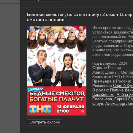
Бедные смеются, богатые плачут 2 сезон 11 сери
смотреть онлайн
Из-за проступка неза
устроиться домработн
расположенный на Руб
богатым предпринима
родственниками. Спус
объявляет, что он тя
этих слов родственник
Год выпуска:
2024
Страна:
Россия
Жанр:
Драмы / Мело
Качество:
FHD (1080p
Премьера в России:
Режиссер:
Сергей Ку
В ролях:
Полина Ден
Самойленко
,
Алёна Х
Соловьёва
,
Сергей Л
Стоун
,
Александр Ло