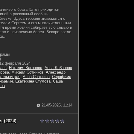
дачливого брата Кате приходится
ицей в роскошный особняк,
левке. Здесь героиня знакомится с
телем Сергеем и его многочисленными
тя время хозяин собирает всю семью и
жело и неизлечимо болен. Вскоре после
и...
драмы
)
12 февраля 2024
ваев
,
Наталия Вагонова
,
Анна Лобанова
исова
,
Михаил Сотников
,
Александр
мельницкая
,
Анна Снаткина
,
Серафима
анбамин
,
Екатерина Стулова
,
Саша
мов
21-05-2025, 11:14
 (2024) -