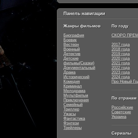
Панель навигации
Жанры фильмов
По году
Биография
СКОРО ПРЕ
Боевик
Вестерн
2017 года
Военный
2018 года
Детектив
2019 года
Детские
2020 года
фильмы(Сказки)
2021 года
Документальный
2022 года
Драма
2023 года
Исторический
2024 года
Комедия
Про Новый Го
Криминал
Мелодрама
Мультфильм
По странам
Приключения
Семейный
Российские
Триллер
Советские
Ужасы
Украина
Фантастика
Фэнтези
Трейлеры
Сериалы