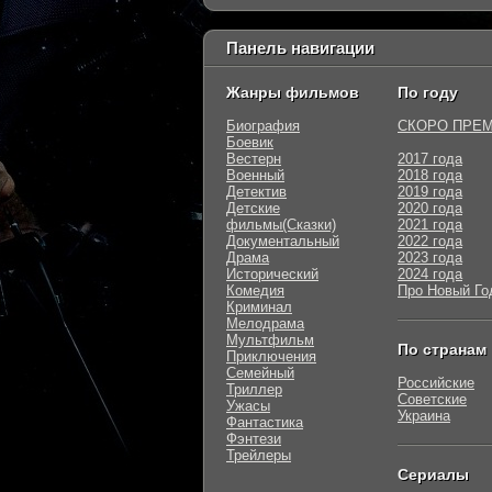
Панель навигации
Жанры фильмов
По году
Биография
СКОРО ПРЕ
Боевик
Вестерн
2017 года
Военный
2018 года
Детектив
2019 года
Детские
2020 года
фильмы(Сказки)
2021 года
Документальный
2022 года
Драма
2023 года
Исторический
2024 года
Комедия
Про Новый Го
Криминал
Мелодрама
Мультфильм
По странам
Приключения
Семейный
Российские
Триллер
Советские
Ужасы
Украина
Фантастика
Фэнтези
Трейлеры
Сериалы