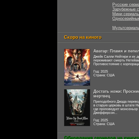
Русские сери
Зарубежные 
Мини сериал
Односерийны
Мультсериал
Скоро на киного
Аватар: Пламя и пепе
Джейк Салли Нейтири и их д
переживают смерть Нетейа
Противостояние с корпораци
Год: 2025
Страна: США
Достать ножи: Просни
мертвец
Преподобного Джада перево
в старую церковь в штате 
где проповедует монсеньор
Джефферсон...
Год: 2025
Страна: США
Обновления сериалов на киного