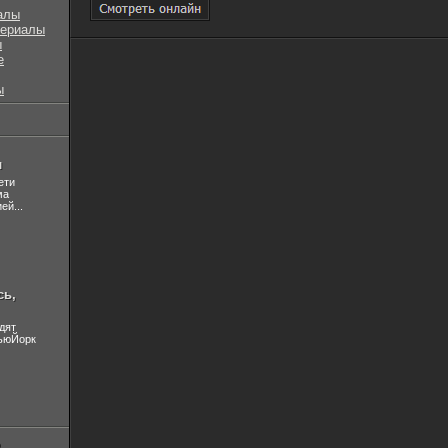
алы
сериалы
ы
е
ы
л
ети
ма
ей...
сь,
дят
НьюЙорк