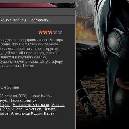
комментариям
алфавиту
молодого и предприимчивого банкира
 жена Ирма и маленький ребенок.
она долларов на двоих с другом
ущей элитой нового государства,
ываются в крупную сделку,
друзей втянули в масштабную аферу
в из казны. После...
1 ч 36 мин
23 апреля 2026, «Наше Кино»
вчук
,
Никита Кравчук
Петров
,
Елизавета Базыкина
,
Михаил
в
,
Хаски
,
Иван Фоминов
,
Никита
битов
,
Александр Кудин
,
Карэн