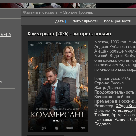
Фильмы и сериалы
» Михаил Тройник
дате
популярности
посещаемости
Коммерсант (2025) - смотреть онлайн
МЬЕРА
Москва, 1996 год. У 
Андрея Рубанова есть
А ещё - больше милли
Мишей. Видя себя буд
олигархами, они впис
но оказывается, что 
по хищению миллиардо
Год выпуска:
2025
д!
Страна:
Россия
Жанр:
Драмы / .
Продолжительность:
Качество:
Трейлер
Премьера в России:
Режиссер:
Фёдор Кра
В ролях:
Александр 
Тройник
,
Артур Ивано
Павленко
,
Рамиль Са
Бадалов