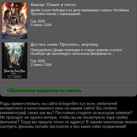
Аватар: Пламя и пепел
Джейк Салли Нейтири и их дети переживают смерть Нетейама
Противостояние с корпорацией...
Год: 2025
Страна: США
Достать ножи: Проснись, мертвец
Преподобного Джада переводят в старую церковь в штате
НьюЙорк где проповедует монсеньор Джефферсон...
Год: 2025
Страна: США
Обновления сериалов на киного
Рады приветствовать на сайте kinogo-film.xyz всех любителей
интересного и качественного кино на нашем сайте! Вы любите
кинематограф также как мы? Постоянно следите за выходом новинок?
Не проходит ни одного вечера, чтобы вы не посмотрели пару-тройку
фильмов? Тогда вы пришли точно по адресу! В нашем кинотеатре можно
смотреть фильмы онлайн бесплатно и без каких-либо ограничений!