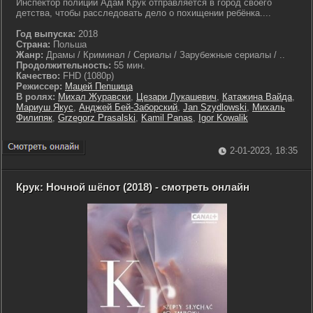
Инспектор полиции Адам Крук отправляется в город своего
детства, чтобы расследовать дело о похищении ребёнка....
Год выпуска:
2018
Страна:
Польша
Жанр:
Драмы / Криминал / Сериалы / Зарубежные сериалы / ..
Продолжительность:
55 мин.
Качество:
FHD (1080p)
Режиссер:
Мацей Пепшица
В ролях:
Михал Журавски
,
Цезари Лукашевич
,
Катажина Вайда
,
Мариуш Якус
,
Анджей Бей-Заборский
,
Jan Szydlowski
,
Михаль
Филипяк
,
Grzegorz Prasalski
,
Kamil Panas
,
Igor Kowalik
2-01-2023, 18:35
Крук: Ночной шёпот (2018) - смотреть онлайн