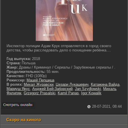
Инспектор полиции Адам Крук отправляется в город своего
детства, чтобы расследовать дело о похищении ребёнка....
Год выпуска:
2018
Страна:
Польша
Жанр:
Драмы / Криминал / Сериалы / Зарубежные сериалы / .
Продолжительность:
55 мин.
Качество:
FHD (1080p)
Режиссер:
Мацей Пепшица
В ролях:
Михал Журавски
,
Цезари Лукашевич
,
Катажина Вайда
,
Мариуш Якус
,
Анджей Бей-Заборский
,
Jan Szydlowski
,
Михаль
Филипяк
,
Grzegorz Prasalski
,
Kamil Panas
,
Igor Kowalik
28-07-2021, 08:44
Скоро на киного