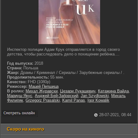
Инспектор полиции Адам Крук отправляется в город своего
детства, чтобы расследовать дело о похищении ребёнка....
Год выпуска:
2018
Страна:
Польша
Жанр:
Драмы / Криминал / Сериалы / Зарубежные сериалы / .
Продолжительность:
55 мин.
Качество:
FHD (1080p)
Режиссер:
Мацей Пепшица
В ролях:
Михал Журавски
,
Цезари Лукашевич
,
Катажина Вайда
,
Мариуш Якус
,
Анджей Бей-Заборский
,
Jan Szydlowski
,
Михаль
Филипяк
,
Grzegorz Prasalski
,
Kamil Panas
,
Igor Kowalik
28-07-2021, 08:44
Скоро на киного