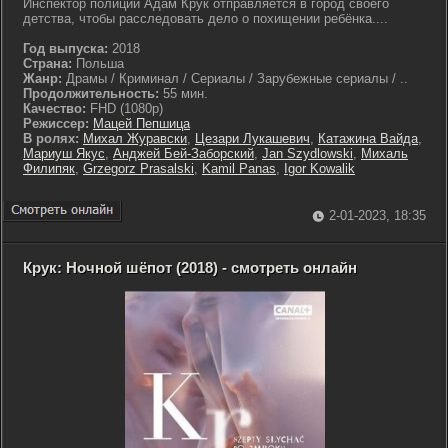
Инспектор полиции Адам Крук отправляется в город своего
детства, чтобы расследовать дело о похищении ребёнка....
Год выпуска:
2018
Страна:
Польша
Жанр:
Драмы / Криминал / Сериалы / Зарубежные сериалы / ..
Продолжительность:
55 мин.
Качество:
FHD (1080p)
Режиссер:
Мацей Пепшица
В ролях:
Михал Журавски
,
Цезари Лукашевич
,
Катажина Вайда
,
Мариуш Якус
,
Анджей Бей-Заборский
,
Jan Szydlowski
,
Михаль
Филипяк
,
Grzegorz Prasalski
,
Kamil Panas
,
Igor Kowalik
2-01-2023, 18:35
Крук: Ночной шёпот (2018) - смотреть онлайн