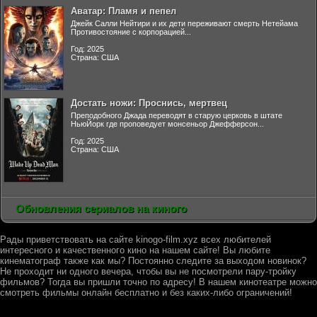
Аватар: Пламя и пепел
Джейк Салли Нейтири и их дети переживают смерть Нетейама
Противостояние с корпорацией...
Год: 2025
Страна: США
Достать ножи: Проснись, мертвец
Преподобного Джада переводят в старую церковь в штате
НьюЙорк где проповедует монсеньор Джефферсон...
Год: 2025
Страна: США
Обновления сериалов на киного
Рады приветствовать на сайте kinogo-film.xyz всех любителей
интересного и качественного кино на нашем сайте! Вы любите
кинематограф также как мы? Постоянно следите за выходом новинок?
Не проходит ни одного вечера, чтобы вы не посмотрели пару-тройку
фильмов? Тогда вы пришли точно по адресу! В нашем кинотеатре можно
смотреть фильмы онлайн бесплатно и без каких-либо ограничений!