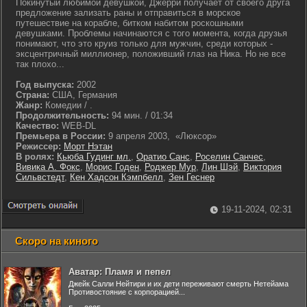
Покинутый любимой девушкой, Джерри получает от своего друга
предложение зализать раны и отправиться в морское
путешествие на корабле, битком набитом роскошными
девушками. Проблемы начинаются с того момента, когда друзья
понимают, что это круиз только для мужчин, среди которых -
эксцентричный миллионер, положивший глаз на Ника. Но не все
так плохо...
Год выпуска:
2002
Страна:
США, Германия
Жанр:
Комедии / .
Продолжительность:
94 мин. / 01:34
Качество:
WEB-DL
Премьера в России:
9 апреля 2003, «Люксор»
Режиссер:
Морт Нэтан
В ролях:
Кьюба Гудинг мл.
,
Оратио Санс
,
Роселин Санчес
,
Вивика А. Фокс
,
Морис Годен
,
Роджер Мур
,
Лин Шэй
,
Виктория
Сильвстедт
,
Кен Хадсон Кэмпбелл
,
Зен Геснер
19-11-2024, 02:31
Скоро на киного
Аватар: Пламя и пепел
Джейк Салли Нейтири и их дети переживают смерть Нетейама
Противостояние с корпорацией...