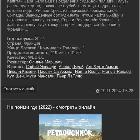
Капитан Сара Беллаиш из отделения судебной полиции Тулузы
расследует дело, связанное с убийством двух подростков,
которое ведет Ричард Кросс из парижской криминальной
бригады. Вынужденные сотрудничать, чтобы найти убийцу и
остановить кровавую гонку, Сара и Ричард оба брошены в
захватывающую дух гонку на время по дорогам Испании и
Франции....
Год выпуска:
2022
Страна:
Франция
Жанр:
Боевики / Криминал / Триллеры / .
Продолжительность:
119 мин. / 01:59
Качество:
WEB-DL
Режиссер:
Оливье Маршаль
В ролях:
София Эссаиди
,
Ассаад Буаб
,
Альберто Амман
,
Николя Казале
,
Нассим Си Ахмед
,
Naïma Rodric
,
Francis Renaud
,
Кул Шен
,
Муса Мансали
,
Пьер ЛаПляс
19-11-2024, 03:28
Не пойми где (2022) - смотреть онлайн