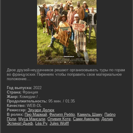
Двое друзей-неудачников решают организовывать туры по горам
во французских Пиренеях чтобы поправить свое материальное
положение....
Год выпуска:
2022
Страна:
Франция
Жанр:
Комедии / .
Продолжительность:
95 мин. / 01:35
Качество:
WEB-DL
Режиссер:
Эдуард Делюк
В ролях:
Пио Мармай
,
Филипп Реббо
,
Камиль Шаму
,
Пабло
Поли
,
Муса Мансали
,
Оливия Коте
,
Сами Амезьян
,
Делия
Эспинат-Дьеф
,
Léa Py
,
Jules Wolff