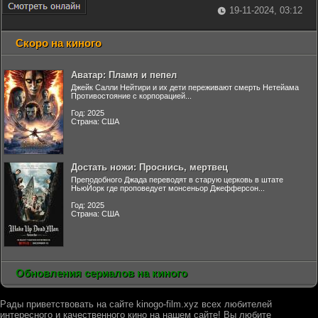
19-11-2024, 03:12
Скоро на киного
Аватар: Пламя и пепел
Джейк Салли Нейтири и их дети переживают смерть Нетейама
Противостояние с корпорацией...
Год: 2025
Страна: США
Достать ножи: Проснись, мертвец
Преподобного Джада переводят в старую церковь в штате
НьюЙорк где проповедует монсеньор Джефферсон...
Год: 2025
Страна: США
Обновления сериалов на киного
Рады приветствовать на сайте kinogo-film.xyz всех любителей
интересного и качественного кино на нашем сайте! Вы любите