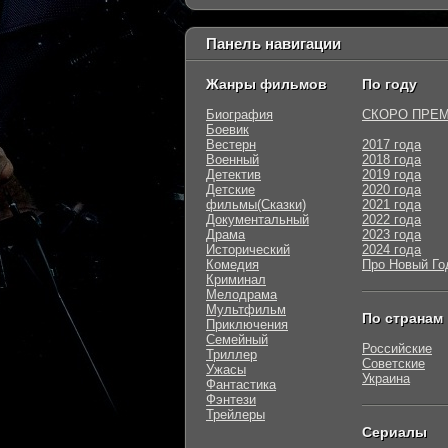
Панель навигации
Жанры фильмов
По году
Биография
СКОРО ПРЕ
Боевик
Вестерн
2017 года
Военный
2018 года
Детектив
2019 года
Детские
2020 года
фильмы(Сказки)
2021 года
Документальный
2022 года
Драма
2023 года
Исторический
2024 года
Комедия
Про Новый Го
Криминал
Мелодрама
Мультфильм
По странам
Приключения
Семейный
Российские
Триллер
Советские
Ужасы
Украина
Фантастика
Фэнтези
Трейлеры
Сериалы