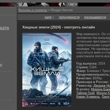
Фильмы и сериалы
» Мэдди Хассон
дате
популярности
посещаемости
Хищные земли (2024) - смотреть онлайн
МЬЕРА
Мир изменился. Он ст
человечества вынужде
остальное пространст
смертоносными сущес
кошмаре. Но однажды 
спуститься вниз и ст
уничтожили почти все 
Год выпуска:
2024
д!
Страна:
США
Жанр:
Боевики / Трилл
Продолжительность:
Качество:
BDRip
Премьера в России:
Режиссер:
Джордж Н
В ролях:
Морена Бак
Тайлер Грэй
,
Мэдди Х
Кевин Хуммель
,
Dave 