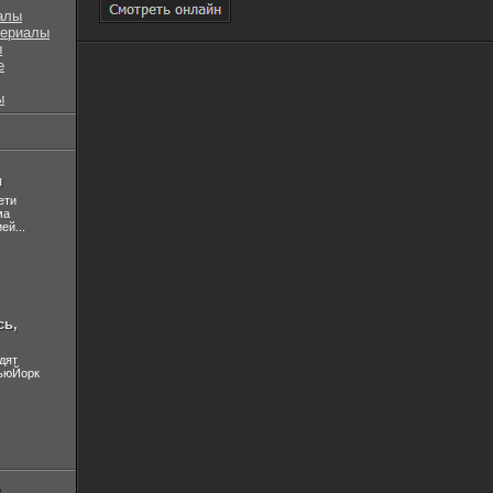
алы
сериалы
ы
е
ы
л
ети
ма
ей...
сь,
дят
НьюЙорк