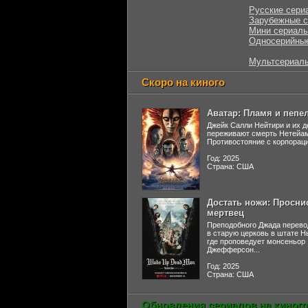
Русские сери
Зарубежные 
Мини сериал
Односерийны
Мультсериал
Скоро на киного
Аватар: Пламя и пепе
Джейк Салли Нейтири и их д
переживают смерть Нетейа
Противостояние с корпораци
Год: 2025
Страна: США
Достать ножи: Просни
мертвец
Преподобного Джада перево
в старую церковь в штате 
где проповедует монсеньор
Джефферсон...
Год: 2025
Страна: США
Обновления сериалов на киного