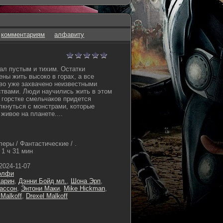
комментариям
алфавиту
ал пустым и тихим. Остатки
ны жить высоко в горах, а все
во уже захвачено неизвестными
твами. Люди научились жить в этом
горстке смельчаков придется
олкнуться с монстрами, которые
живое на планете....
еры / Фантастические / .
1 ч 31 мин
2024-11-07
олфи
карин
,
Дэнни Бойд мл.
,
Шона Эрп
,
ассон
,
Энтони Маки
,
Mike Hickman
,
Malkoff
,
Drexel Malkoff