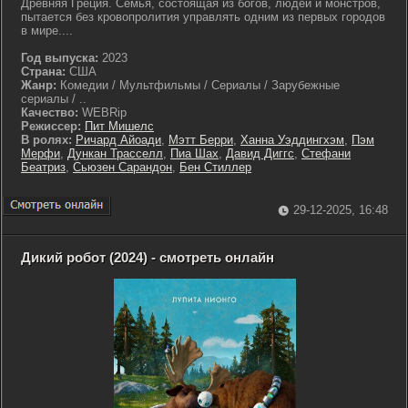
Древняя Греция. Семья, состоящая из богов, людей и монстров,
пытается без кровопролития управлять одним из первых городов
в мире....
Год выпуска:
2023
Страна:
США
Жанр:
Комедии / Мультфильмы / Сериалы / Зарубежные
сериалы / ..
Качество:
WEBRip
Режиссер:
Пит Мишелс
В ролях:
Ричард Айоади
,
Мэтт Берри
,
Ханна Уэддингхэм
,
Пэм
Мерфи
,
Дункан Трасселл
,
Пиа Шах
,
Давид Диггс
,
Стефани
Беатриз
,
Сьюзен Сарандон
,
Бен Стиллер
29-12-2025, 16:48
Дикий робот (2024) - смотреть онлайн