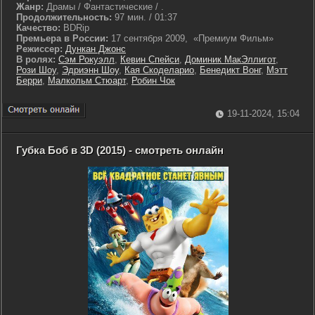
Жанр:
Драмы / Фантастические / .
Продолжительность:
97 мин. / 01:37
Качество:
BDRip
Премьера в России:
17 сентября 2009, «Премиум Фильм»
Режиссер:
Дункан Джонс
В ролях:
Сэм Рокуэлл
,
Кевин Спейси
,
Доминик МакЭллигот
,
Рози Шоу
,
Эдриэнн Шоу
,
Кая Скоделарио
,
Бенедикт Вонг
,
Мэтт
Берри
,
Малкольм Стюарт
,
Робин Чок
19-11-2024, 15:04
Губка Боб в 3D (2015) - смотреть онлайн