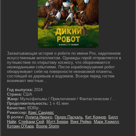
Захватывающая история о роботе по имени Роз, наделенном
искусственным интеллектом. Однажды герой отправляется в
путешествие по открытому космосу, что оборачивается
неожиданными событиями. После кораблекрушения робот
обнаруживает себя на поверхности незнакомой планеты,
состоящей из деревьев и водоемов. Вскоре перед гостем
возникают местные...
Год выпуска:
2024
Страна:
США
Жанр:
Мультфильмы / Приключения / Фантастические / .
Продолжительность:
1 ч 41 мин
Качество:
BDRip
Режиссер:
Крис Сандерс
В ролях:
Лупита Нионго
,
Педро Паскаль
,
Кит Коннор
,
Билл
Найи
,
Стефани Сюй
,
Мэтт Берри
,
Винг Реймз
,
Марк Хэмилл
,
Кэтрин О'Хара
,
Boone Storm