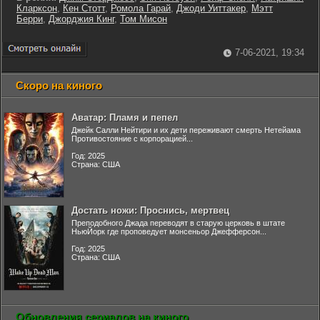
Кларксон
,
Кен Стотт
,
Ромола Гарай
,
Джоди Уиттакер
,
Мэтт
Берри
,
Джорджия Кинг
,
Том Мисон
7-06-2021, 19:34
Скоро на киного
Аватар: Пламя и пепел
Джейк Салли Нейтири и их дети переживают смерть Нетейама
Противостояние с корпорацией...
Год: 2025
Страна: США
Достать ножи: Проснись, мертвец
Преподобного Джада переводят в старую церковь в штате
НьюЙорк где проповедует монсеньор Джефферсон...
Год: 2025
Страна: США
Обновления сериалов на киного