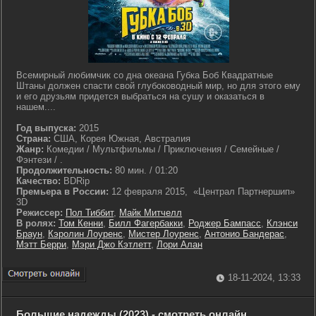
Всемирный любимчик со дна океана Губка Боб Квадратные
Штаны должен спасти свой глубоководный мир, но для этого ему
и его друзьям придется выбраться на сушу и оказаться в
нашем....
Год выпуска:
2015
Страна:
США, Корея Южная, Австралия
Жанр:
Комедии / Мультфильмы / Приключения / Семейные /
Фэнтези / .
Продолжительность:
80 мин. / 01:20
Качество:
BDRip
Премьера в России:
12 февраля 2015, «Централ Партнершип»
3D
Режиссер:
Пол Тиббит
,
Майк Митчелл
В ролях:
Том Кенни
,
Билл Фагербакки
,
Роджер Бампасс
,
Клэнси
Браун
,
Кэролин Лоуренс
,
Мистер Лоуренс
,
Антонио Бандерас
,
Мэтт Берри
,
Мэри Джо Кэтлетт
,
Лори Алан
18-11-2024, 13:33
Большие надежды (2023) - смотреть онлайн