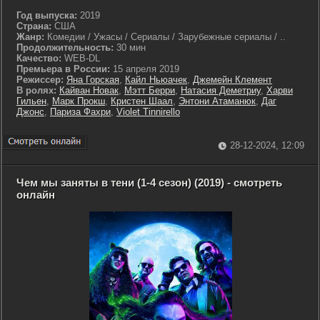
Год выпуска:
2019
Страна:
США
Жанр:
Комедии / Ужасы / Сериалы / Зарубежные сериалы / ..
Продолжительность:
30 мин
Качество:
WEB-DL
Премьера в России:
15 апреля 2019
Режиссер:
Яна Горская
,
Кайл Ньюачек
,
Джемейн Клемент
В ролях:
Кайван Новак
,
Мэтт Берри
,
Натасия Деметриу
,
Харви
Гильен
,
Марк Прокш
,
Кристен Шаал
,
Энтони Атаманюк
,
Даг
Джонс
,
Париза Фахри
,
Violet Tinnirello
28-12-2024, 12:09
Чем мы заняты в тени (1-4 сезон) (2019) - смотреть
онлайн