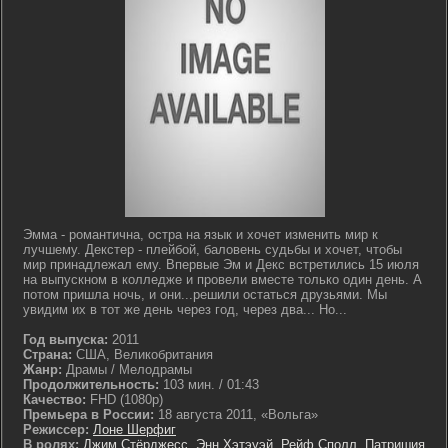
Эмма - романтична, остра на язык и хочет изменить мир к
лучшему. Декстер - плейбой, баловень судьбы и хочет, чтобы
мир принадлежал ему. Впервые Эм и Декс встретились 15 июля
на выпускном в колледже и провели вместе только один день. А
потом пришла ночь, и они...решили остаться друзьями. Мы
увидим их в тот же день через год, через два... Но...
Год выпуска:
2011
Страна:
США, Великобритания
Жанр:
Драмы / Мелодрамы
Продолжительность:
103 мин. / 01:43
Качество:
FHD (1080p)
Премьера в России:
18 августа 2011, «Вольга»
Режиссер:
Лоне Шерфиг
В ролях:
Джим Стёрджесс
,
Энн Хэтэуэй
,
Рейф Сполл
,
Патришия