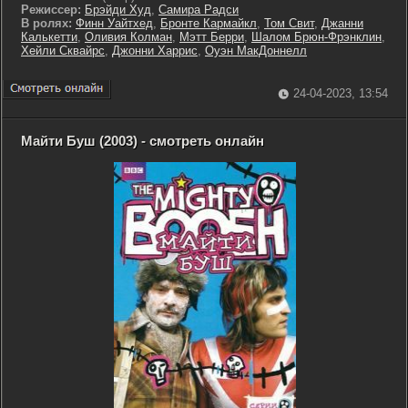
Режиссер:
Брэйди Худ
,
Самира Радси
В ролях:
Финн Уайтхед
,
Бронте Кармайкл
,
Том Свит
,
Джанни
Калькетти
,
Оливия Колман
,
Мэтт Берри
,
Шалом Брюн-Фрэнклин
,
Хейли Сквайрс
,
Джонни Харрис
,
Оуэн МакДоннелл
24-04-2023, 13:54
Майти Буш (2003) - смотреть онлайн