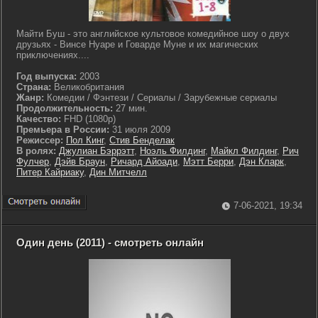
Майти Буш - это английское культовое комедийное шоу о двух
друзьях - Винсе Нуаре и Говарде Муне и их магических
приключениях....
Год выпуска:
2003
Страна:
Великобритания
Жанр:
Комедии / Фэнтези / Сериалы / Зарубежные сериалы
Продолжительность:
27 мин.
Качество:
FHD (1080p)
Премьера в России:
31 июля 2009
Режиссер:
Пол Кинг
,
Стив Бенделак
В ролях:
Джулиан Бэррэтт
,
Ноэль Филдинг
,
Майкл Филдинг
,
Рич
Фулчер
,
Дэйв Браун
,
Ричард Айоади
,
Мэтт Берри
,
Дэн Кларк
,
Питер Кайриаку
,
Дин Митчелл
7-06-2021, 19:34
Один день (2011) - смотреть онлайн