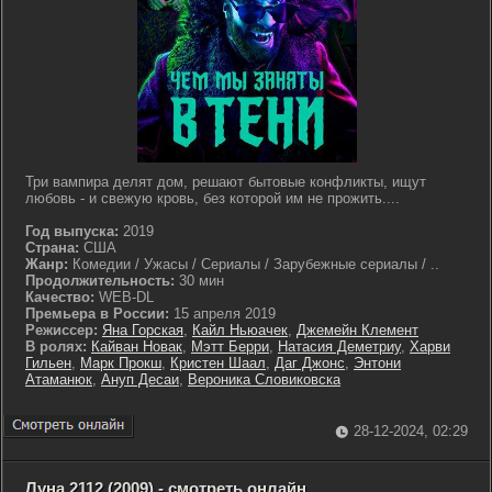
Три вампира делят дом, решают бытовые конфликты, ищут
любовь - и свежую кровь, без которой им не прожить....
Год выпуска:
2019
Страна:
США
Жанр:
Комедии / Ужасы / Сериалы / Зарубежные сериалы / ..
Продолжительность:
30 мин
Качество:
WEB-DL
Премьера в России:
15 апреля 2019
Режиссер:
Яна Горская
,
Кайл Ньюачек
,
Джемейн Клемент
В ролях:
Кайван Новак
,
Мэтт Берри
,
Натасия Деметриу
,
Харви
Гильен
,
Марк Прокш
,
Кристен Шаал
,
Даг Джонс
,
Энтони
Атаманюк
,
Ануп Десаи
,
Вероника Словиковска
28-12-2024, 02:29
Луна 2112 (2009) - смотреть онлайн