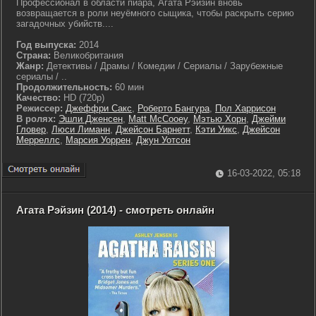
Профессионал в области пиара, Агата Рэйзин вновь
возвращается в роли неуёмного сыщика, чтобы раскрыть серию
загадочных убийств....
Год выпуска:
2014
Страна:
Великобритания
Жанр:
Детективы / Драмы / Комедии / Сериалы / Зарубежные
сериалы / ..
Продолжительность:
60 мин
Качество:
HD (720p)
Режиссер:
Джеффри Сакс
,
Роберто Бангура
,
Пол Харрисон
В ролях:
Эшли Дженсен
,
Matt McCooey
,
Мэтью Хорн
,
Джейми
Гловер
,
Люси Лиманн
,
Джейсон Барнетт
,
Кэти Уикс
,
Джейсон
Мерреллс
,
Марсия Уоррен
,
Джун Уотсон
16-03-2022, 05:18
Агата Рэйзин (2014) - смотреть онлайн