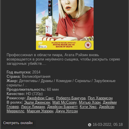
Профессионал в области пиара, Агата Рэйзин вновь
возвращается в роли неуёмного сыщика, чтобы раскрыть серию
загадочных убийств....
Год выпуска:
2014
Страна:
Великобритания
Жанр:
Детективы / Драмы / Комедии / Сериалы / Зарубежные
сериалы / ..
Продолжительность:
60 мин
Качество:
HD (720p)
Режиссер:
Джеффри Сакс
,
Роберто Бангура
,
Пол Харрисон
В ролях:
Эшли Дженсен
,
Matt McCooey
,
Мэтью Хорн
,
Джейми
Гловер
,
Люси Лиманн
,
Джейсон Барнетт
,
Кэти Уикс
,
Джейсон
Мерреллс
,
Марсия Уоррен
,
Джун Уотсон
16-03-2022, 05:18