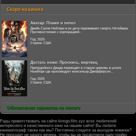
Скоро на киного
Аватар: Пламя и пепел
Джейк Салли Нейтири и их дети переживают смерть Нетейама
Противостояние с корпорацией...
Год: 2025
Страна: США
Достать ножи: Проснись, мертвец
Преподобного Джада переводят в старую церковь в штате
НьюЙорк где проповедует монсеньор Джефферсон...
Год: 2025
Страна: США
Обновления сериалов на киного
Рады приветствовать на сайте kinogo-film.xyz всех любителей
интересного и качественного кино на нашем сайте! Вы любите
кинематограф также как мы? Постоянно следите за выходом новинок?
Не проходит ни одного вечера, чтобы вы не посмотрели пару-тройку