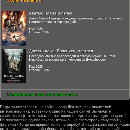
Скоро на киного
Аватар: Пламя и пепел
Джейк Салли Нейтири и их дети переживают смерть Нетейама
Противостояние с корпорацией...
Год: 2025
Страна: США
Достать ножи: Проснись, мертвец
Преподобного Джада переводят в старую церковь в штате
НьюЙорк где проповедует монсеньор Джефферсон...
Год: 2025
Страна: США
Обновления сериалов на киного
Рады приветствовать на сайте kinogo-film.xyz всех любителей
интересного и качественного кино на нашем сайте! Вы любите
кинематограф также как мы? Постоянно следите за выходом новинок?
Не проходит ни одного вечера, чтобы вы не посмотрели пару-тройку
фильмов? Тогда вы пришли точно по адресу! В нашем кинотеатре можно
смотреть фильмы онлайн бесплатно и без каких-либо ограничений!