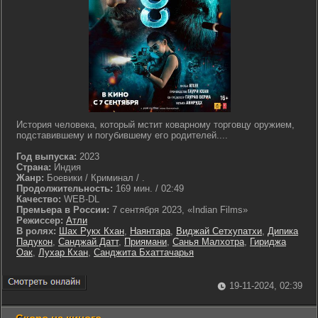
История человека, который мстит коварному торговцу оружием,
подставившему и погубившему его родителей....
Год выпуска:
2023
Страна:
Индия
Жанр:
Боевики / Криминал / .
Продолжительность:
169 мин. / 02:49
Качество:
WEB-DL
Премьера в России:
7 сентября 2023, «Indian Films»
Режиссер:
Атли
В ролях:
Шах Рукх Кхан
,
Наянтара
,
Виджай Сетхупатхи
,
Дипика
Падукон
,
Санджай Датт
,
Приямани
,
Санья Малхотра
,
Гириджа
Оак
,
Лухар Кхан
,
Санджита Бхаттачарья
19-11-2024, 02:39