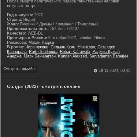
После смерти политического лидера таинственный человек
вступает на трон....
Год выпуска:
2022
Страна:
Индия
Жанр:
Боевики / Драмы / Криминал / Триллеры / .
Продолжительность:
157 мин. / 02:37
Качество:
WEB-DL
Премьера в России:
5 октября 2022, «Indian Films»
Режиссер:
Мохан Раджа
В ролях:
Чирандживи
,
Салман Кхан
,
Наянтара
,
Сатьядев
Канчарана
,
Parth Siddhpura
,
Rehan Katrawale
,
Раджив Кумар
Анеджа
,
Марк Беннингтон
,
Kundan Alexzed
,
Sarvadaman Banerjee
19-11-2024, 08:43
Солдат (2023) - смотреть онлайн