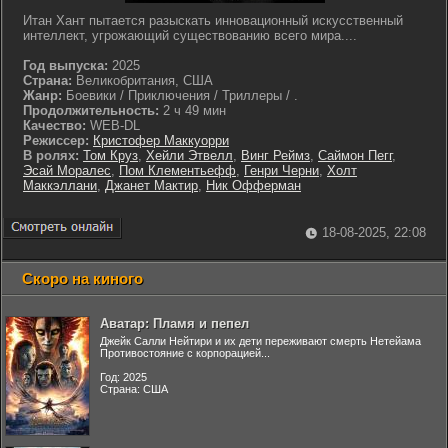
Итан Хант пытается разыскать инновационный искусственный
интеллект, угрожающий существованию всего мира....
Год выпуска:
2025
Страна:
Великобритания, США
Жанр:
Боевики / Приключения / Триллеры / .
Продолжительность:
2 ч 49 мин
Качество:
WEB-DL
Режиссер:
Кристофер Маккуорри
В ролях:
Том Круз
,
Хейли Этвелл
,
Винг Реймз
,
Саймон Пегг
,
Эсай Моралес
,
Пом Клементьефф
,
Генри Черни
,
Холт
Маккэллани
,
Джанет Мактир
,
Ник Офферман
18-08-2025, 22:08
Скоро на киного
Аватар: Пламя и пепел
Джейк Салли Нейтири и их дети переживают смерть Нетейама
Противостояние с корпорацией...
Год: 2025
Страна: США