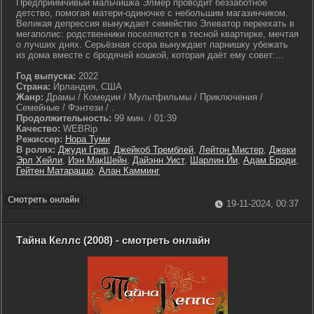
Предприимчивый мальчишка Элмер проводит беззаботное
детство, помогая матери-одиночке с небольшим магазинчиком.
Великая депрессия вынуждает семейство Элеватор переехать в
мегаполис: родственники поселяются в тесной квартирке, мечтая
о лучших днях. Серьёзная ссора вынуждает парнишку убежать
из дома вместе с бродячей кошкой, которая даёт ему совет:...
Год выпуска:
2022
Страна:
Ирландия, США
Жанр:
Драмы / Комедии / Мультфильмы / Приключения /
Семейные / Фэнтези / .
Продолжительность:
99 мин. / 01:39
Качество:
WEBRip
Режиссер:
Нора Туми
В ролях:
Джуди Грир
,
Джейкоб Тремблей
,
Лейтон Мистер
,
Джеки
Эрл Хейли
,
Иэн МакШейн
,
Дайэнн Уист
,
Шарлин Йи
,
Адам Броди
,
Гейтен Матараццо
,
Алан Камминг
19-11-2024, 00:37
Тайна Келлс (2008) - смотреть онлайн