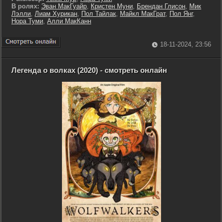
В ролях:
Эван МакГуайр
,
Кристен Муни
,
Брендан Глисон
,
Мик
Лэлли
,
Лиам Хурикан
,
Пол Тайлак
,
Майкл МакГрат
,
Пол Янг
,
Нора Туми
,
Алли МакКанн
18-11-2024, 23:56
Легенда о волках (2020) - смотреть онлайн