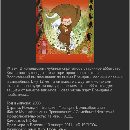
IX век. В ирландской глубинке спряталось старинное аббатство
Келлс под руководством авторитарного настоятеля.
Воспитанный им племянник по имени Брендан - мальчик славный
и способный. Ему 12 лет, и он вместе с другими монахами
старательно трудится над укреплением стен аббатства для
защиты от набегов викингов. Новая жизнь ждет Брендана с
прибытием...
Год выпуска:
2008
Страна:
Ирландия, Бельгия, Франция, Великобритания
Жанр:
Мультфильмы / Приключения / Семейные / Фэнтези / .
Продолжительность:
71 мин. / 01:11
Качество:
BDRip
Премьера в России:
13 января 2011, «RUSCICO»
Режиссер:
Томм Мур
,
Нора Туми