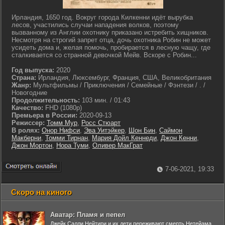
Ирландия, 1650 год. Вокруг города Килкенни идёт вырубка
лесов, участились случаи нападения волков, поэтому
вызванному из Англии охотнику приказано истребить хищников.
Несмотря на строгий запрет отца, дочь охотника Робин не может
усидеть дома и, желая помочь, пробирается в лесную чащу, где
сталкивается со странной девочкой Мейв. Вскоре с Робин...
Год выпуска:
2020
Страна:
Ирландия, Люксембург, Франция, США, Великобритания
Жанр:
Мультфильмы / Приключения / Семейные / Фэнтези / . /
Новогодние
Продолжительность:
103 мин. / 01:43
Качество:
FHD (1080p)
Премьера в России:
2020-09-13
Режиссер:
Томм Мур
,
Росс Стюарт
В ролях:
Онор Нифси
,
Эва Уитэйкер
,
Шон Бин
,
Саймон
Макберни
,
Томми Тирнан
,
Мария Дойл Кеннеди
,
Джон Кенни
,
Джон Мортон
,
Нора Туми
,
Оливер МакГрат
7-06-2021, 19:33
Скоро на киного
Аватар: Пламя и пепел
Джейк Салли Нейтири и их дети переживают смерть Нетейама