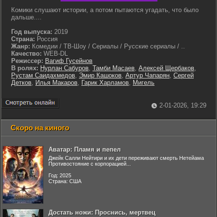
Комики слушают истории, а потом пытаются угадать, что было
дальше....
Год выпуска:
2019
Страна:
Россия
Жанр:
Комедии / ТВ-Шоу / Сериалы / Русские сериалы / ..
Качество:
WEB-DL
Режиссер:
Вагиф Гусейнов
В ролях:
Нурлан Сабуров
,
Тамби Масаев
,
Алексей Щербаков
,
Рустам Саидахмедов
,
Эмир Кашоков
,
Артур Чапарян
,
Сергей
Детков
,
Илья Макаров
,
Гарик Харламов
,
Мигель
2-01-2026, 19:29
Скоро на киного
Аватар: Пламя и пепел
Джейк Салли Нейтири и их дети переживают смерть Нетейама
Противостояние с корпорацией...
Год: 2025
Страна: США
Достать ножи: Проснись, мертвец