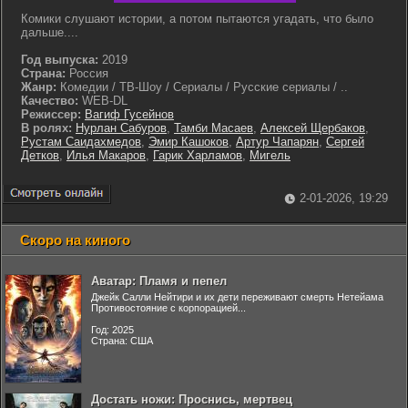
Комики слушают истории, а потом пытаются угадать, что было
дальше....
Год выпуска:
2019
Страна:
Россия
Жанр:
Комедии / ТВ-Шоу / Сериалы / Русские сериалы / ..
Качество:
WEB-DL
Режиссер:
Вагиф Гусейнов
В ролях:
Нурлан Сабуров
,
Тамби Масаев
,
Алексей Щербаков
,
Рустам Саидахмедов
,
Эмир Кашоков
,
Артур Чапарян
,
Сергей
Детков
,
Илья Макаров
,
Гарик Харламов
,
Мигель
2-01-2026, 19:29
Скоро на киного
Аватар: Пламя и пепел
Джейк Салли Нейтири и их дети переживают смерть Нетейама
Противостояние с корпорацией...
Год: 2025
Страна: США
Достать ножи: Проснись, мертвец